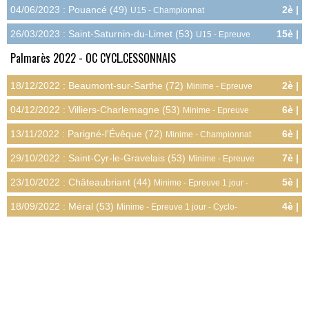
04/06/2023 : Pouancé (49)
2è |
U15 - Championnat
8.1pts
Départemental - Route
26/03/2023 : Saint-Saturnin-du-Limet (53)
15è |
U15 - Epreuve
0.3pts
1 jour - Route
Palmarès 2022 - OC CYCL.CESSONNAIS
18/12/2022 : Beaumont-sur-Sarthe (72)
2è |
Minime - Epreuve
5.4pts
1 jour - Cyclo-cross
04/12/2022 : Villiers-Charlemagne (53)
6è |
Minime - Epreuve
3.0pts
1 jour - Cyclo-cross
13/11/2022 : Parigné-l'Évêque (72)
6è |
Minime - Championnat
4.5pts
Départemental - Cyclo-cross
29/10/2022 : Saint-Cyr-le-Gravelais (53)
7è |
Minime - Epreuve
2.7pts
1 jour - Cyclo-cross
23/10/2022 : Châteaubriant (44)
5è |
Minime - Epreuve 1 jour -
3.6pts
Cyclo-cross
18/09/2022 : Méral (53)
4è |
Minime - Epreuve 1 jour - Cyclo-
4.2pts
cross