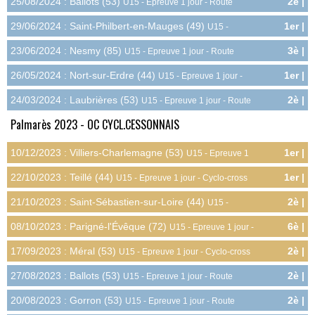
25/08/2024 : Ballots (53)
2è |
U15 - Epreuve 1 jour - Route
5.4pts
29/06/2024 : Saint-Philbert-en-Mauges (49)
1er |
U15 -
6.0pts
Epreuve 1 jour - Route
23/06/2024 : Nesmy (85)
3è |
U15 - Epreuve 1 jour - Route
4.8pts
26/05/2024 : Nort-sur-Erdre (44)
1er |
U15 - Epreuve 1 jour -
6.0pts
Route
24/03/2024 : Laubrières (53)
2è |
U15 - Epreuve 1 jour - Route
5.4pts
Palmarès 2023 - OC CYCL.CESSONNAIS
10/12/2023 : Villiers-Charlemagne (53)
1er |
U15 - Epreuve 1
6.0pts
jour - Cyclo-cross
22/10/2023 : Teillé (44)
1er |
U15 - Epreuve 1 jour - Cyclo-cross
6.0pts
21/10/2023 : Saint-Sébastien-sur-Loire (44)
2è |
U15 -
5.4pts
Epreuve 1 jour - Cyclo-cross
08/10/2023 : Parigné-l'Évêque (72)
6è |
U15 - Epreuve 1 jour -
3.0pts
Cyclo-cross
17/09/2023 : Méral (53)
2è |
U15 - Epreuve 1 jour - Cyclo-cross
5.4pts
27/08/2023 : Ballots (53)
2è |
U15 - Epreuve 1 jour - Route
5.4pts
20/08/2023 : Gorron (53)
2è |
U15 - Epreuve 1 jour - Route
5.4pts