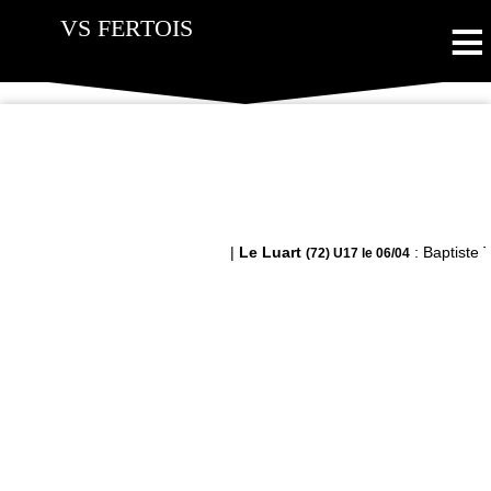
≡
VS FERTOIS
|
Le Luart
: Baptiste T
(72) U17 le 06/04