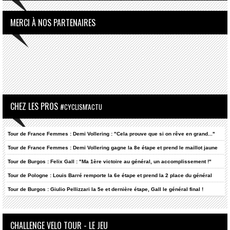
MERCI À NOS PARTENAIRES
CHEZ LES PROS
#CYCLISM'ACTU
Tour de France Femmes : Demi Vollering : "Cela prouve que si on rêve en grand..."
Tour de France Femmes : Demi Vollering gagne la 8e étape et prend le maillot jaune
Tour de Burgos : Felix Gall : "Ma 1ère victoire au général, un accomplissement !"
Tour de Pologne : Louis Barré remporte la 6e étape et prend la 2 place du général
Tour de Burgos : Giulio Pellizzari la 5e et dernière étape, Gall le général final !
CHALLENGE VELO TOUR - LE JEU