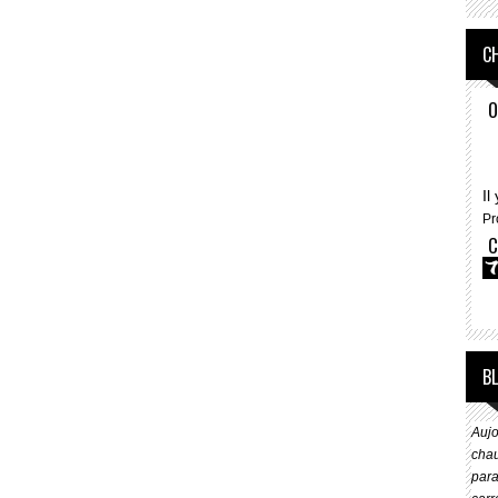
CH
O
Il
Pr
C
B
Aujo
chau
para