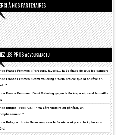
ERCI À NOS PARTENAIRES
HEZ LES PROS
#CYCLISM'ACTU
r de France Femmes : Parcours, favoris… la 9e étape de tous les dangers
r de France Femmes : Demi Vollering : "Cela prouve que si on rêve en
d..."
r de France Femmes : Demi Vollering gagne la 8e étape et prend le maillot
ne
r de Burgos : Felix Gall : "Ma 1ère victoire au général, un
omplissement !"
r de Pologne : Louis Barré remporte la 6e étape et prend la 2 place du
éral