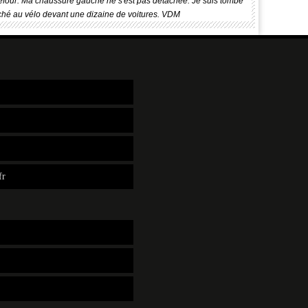
efour. Ma chaussure gauche ne s'est pas détachée. Je suis tombé
ché au vélo devant une dizaine de voitures. VDM
fr