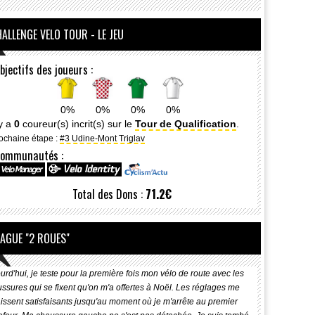
ALLENGE VELO TOUR - LE JEU
bjectifs des joueurs :
0%
0%
0%
0%
 y a
0
coureur(s) incrit(s) sur le
Tour de Qualification
.
ochaine étape :
#3 Udine-Mont Triglav
ommunautés :
Total des Dons :
71.2€
LAGUE "2 ROUES"
urd'hui, je teste pour la première fois mon vélo de route avec les
ssures qui se fixent qu'on m'a offertes à Noël. Les réglages me
issent satisfaisants jusqu'au moment où je m'arrête au premier