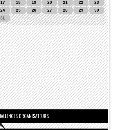
17
18
19
20
21
22
23
24
25
26
27
28
29
30
31
HALLENGES ORGANISATEURS