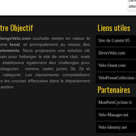
carr
atta
tre Objectif
Liens utiles
llengeVelo.com
souhaite mettre en valeur le
Site du Comité 85
lisme
local
, et principalement au niveau des
artements
. Nous proposons une solution clé
DirectVelo.com
ain pour héberger le site de votre club, mais
 établissons également des challenges pour
Velo-Ouest.com
cétagories : minime, cadet, junior, 3è, 2è et
 catégorie. Les classements comptabilisent
VeloPresseCollection.
es les courses effectuées dans le département
Partenaires
uestion.
MonPetitCycliste.fr
Velo-Manager.net
Velo-Identity.net