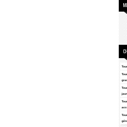
M
C
Tou
Tou
gran
Tou
jau
Tou
acc
Tou
gén