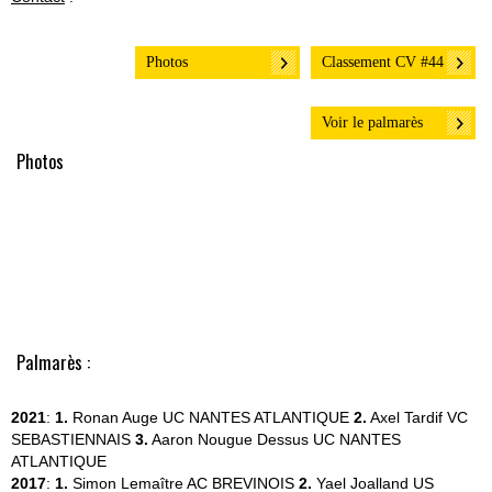
Photos
Classement CV #44
Voir le palmarès
Photos
Palmarès :
2021
:
1.
Ronan Auge
UC NANTES ATLANTIQUE
2.
Axel Tardif
VC
SEBASTIENNAIS
3.
Aaron Nougue Dessus
UC NANTES
ATLANTIQUE
2017
:
1.
Simon Lemaître
AC BREVINOIS
2.
Yael Joalland
US