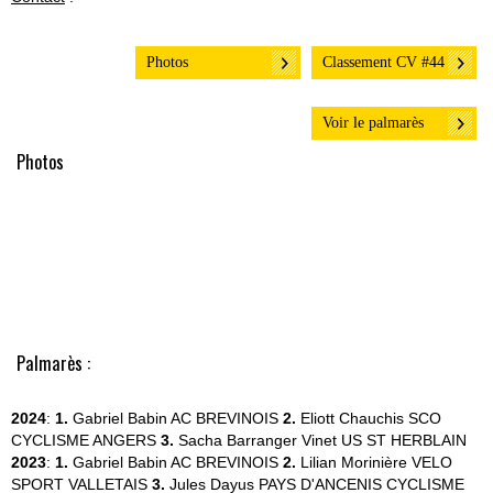
Photos
Classement CV #44
Voir le palmarès
Photos
Palmarès :
2024
:
1.
Gabriel Babin
AC BREVINOIS
2.
Eliott Chauchis
SCO
CYCLISME ANGERS
3.
Sacha Barranger Vinet
US ST HERBLAIN
2023
:
1.
Gabriel Babin
AC BREVINOIS
2.
Lilian Morinière
VELO
SPORT VALLETAIS
3.
Jules Dayus
PAYS D'ANCENIS CYCLISME