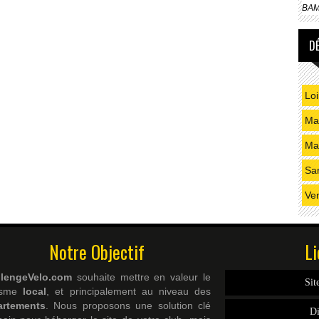
BAM 
D
Loi
Mai
Ma
Sa
Ve
Notre Objectif
Li
llengeVelo.com
souhaite mettre en valeur le
Sit
lisme
local
, et principalement au niveau des
artements
. Nous proposons une solution clé
Di