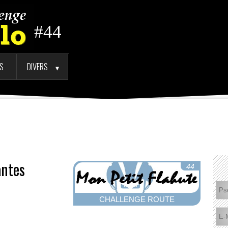
#44
TS
DIVERS
►
antes
44
CHALLENGE ROUTE