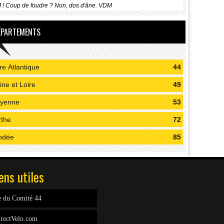
! Coup de foudre ? Non, dos d'âne. VDM
ÉPARTEMENTS
re Atlantique
44
ne et Loire
49
yenne
53
rthe
72
ndée
85
ens utiles
e du Comité 44
rectVelo.com