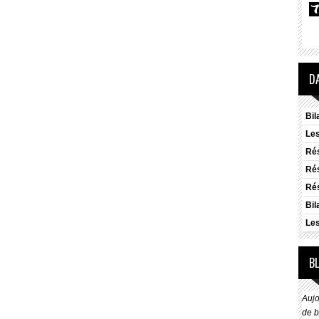
D
Bil
Les
Rés
Rés
Rés
Bil
Les
B
Aujo
de b