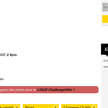
A
SME
2.4pts
01/
08/
ats.
agnez des points pour la
LIGUE ChallengeVélo !
t complet
Photos
Classement CV #44