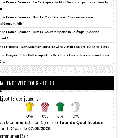
r de France Femmes : La 7e étape et le Mont Ventoux : parcours, favoris,
fil…
r de France Femmes : Kim Le Court Pienaar : "La course a été
plètement folle"
r de France Femmes : Kim Le Court remporte la 6e étape ! Cédrine
baol 2e
r de Pologne : Bart Lemmen signe sa 1ère victoire en pro sur la 4e étape
r de Burgos : Felix Gall remporte la 3e étape et prend les commandes du
éral
ALLENGE VELO TOUR - LE JEU
bjectifs des joueurs :
0%
0%
0%
0%
 y a
0
coureur(s) incrit(s) sur le
Tour de Qualification
.
rand Départ le
07/08/2026
ommunautés :