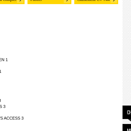
EN 1
1
J
S 3
C
S ACCESS 3
M