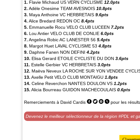
1.
Flavie Michaud
US VERN CYCLISME
12.0pts
2.
Adèle Onesime
TEAM AVESNOIS
10.8pts
3.
Maya Anthoine
VC HERBRETAIS
9.6pts
4.
Alice Bredard
REDON OC
8.4pts
5.
Emmanuelle Rocu
VELO CLUB LUCEEN
7.2pts
6.
Lou Antier
VELO CLUB DE CONLIE
6.0pts
7.
Angelina Robic
AC LANESTER 56
5.4pts
8.
Margot Huet
LAVAL CYCLISME 53
4.8pts
9.
Daphne Fanen
NON DEFINI
4.2pts
10.
Elisa Gerard
ETOILE CYCLISTE DU DON
3.6pts
11.
Estelle Gerbier
VC HERBRETAIS
3.0pts
12.
Maëva Neveux
LA ROCHE SUR YON VENDEE CYCLI
13.
Axelle Petit
VELO CLUB MONTAIGU
1.8pts
14.
Celine Reverchon
NANTES DOULON VS
1.2pts
15.
Alicia Bourreau
GUIDON MACHECOULAIS
0.6pts
Remerciements à
David Cardis
pour les résult
Devenez le meilleur sélectionneur de la région #PDL et g
Classemen