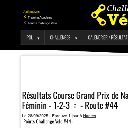
A découvrir:
Training Academy
Team Challenge Vélo
PDL
CHALLENGES
CALENDRIER / RÉSULTA
►
►
Résultats Course Grand Prix de N
Féminin - 1-2-3 ♀ - Route #44
Le 28/09/2025 - Epreuve 1 jour à
Nantes
Points Challenge Velo #44 :