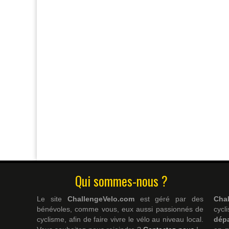
Qui sommes-nous ?
Le site
ChallengeVelo.com
est géré par des
Cha
bénévoles, comme vous, eux aussi passionnés de
cyc
cyclisme, afin de faire vivre le vélo au niveau local.
dép