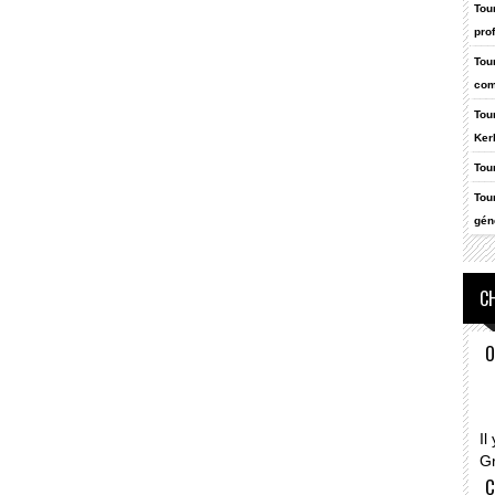
Tou
pro
Tou
com
Tou
Ker
Tou
Tou
gén
CH
O
Il
G
C