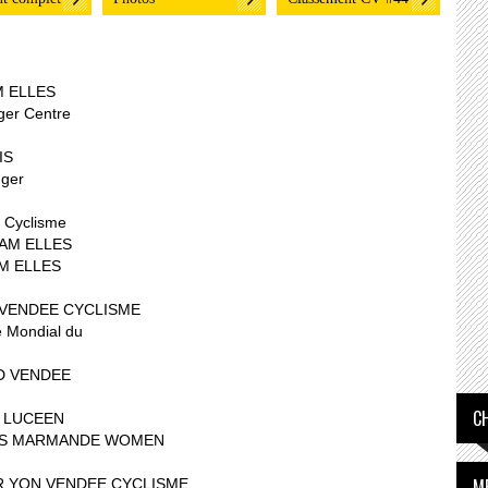
M ELLES
er Centre
IS
ger
 Cyclisme
EAM ELLES
M ELLES
 VENDEE CYCLISME
 Mondial du
D VENDEE
C
B LUCEEN
DAIS MARMANDE WOMEN
M
UR YON VENDEE CYCLISME