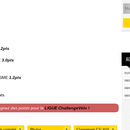
.2pts
A
E
3.0pts
01/
ISME
1.2pts
08/
08/
ats.
08/
agnez des points pour la
LIGUE ChallengeVélo !
t complet
Photos
Classement CV #44