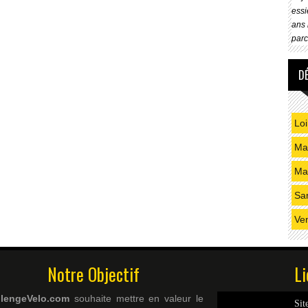
essi
ans 
parc
D
Loi
Mai
Ma
Sa
Ve
Notre Objectif
Li
llengeVelo.com
souhaite mettre en valeur le
Sit