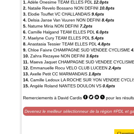
1.
Adèle Onesime
TEAM ELLES PDL
12.0pts
2.
Natalie Revelo Bossano
NON DEFINI
10.8pts
3.
Elodie Touffet
VC CHALLANDAIS
9.6pts
4.
Delsia Janse Van Vuuren
NON DEFINI
8.4pts
5.
Natume Miria
NON DEFINI
7.2pts
6.
Camille Halgand
TEAM ELLES PDL
6.0pts
7.
Maelyne Cury
TEAM ELLES PDL
5.4pts
8.
Anastasia Tessier
TEAM ELLES PDL
4.8pts
9.
Chloe Faivre
CHAMPAGNE SUD VENDEE CYCLISME
4
10.
Zahra Rezayee
NON DEFINI
3.6pts
11.
Maeva Jaquet
CHAMPAGNE SUD VENDEE CYCLISM
12.
Emmanuelle Rocu
VELO CLUB LUCEEN
2.4pts
13.
Axelle Petit
CC MARMANDAIS
1.8pts
14.
Camille Ledoux
LA ROCHE SUR YON VENDEE CYCL
15.
Angèle Roland
NANTES DOULON VS
0.6pts
Remerciements à
David Cardis
pour les résult
Devenez le meilleur sélectionneur de la région #PDL et g
Classemen