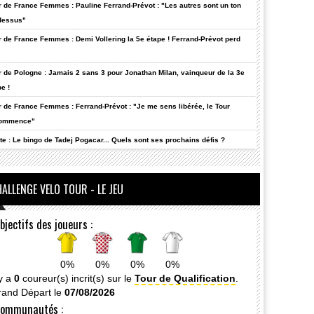
r de France Femmes : Pauline Ferrand-Prévot : "Les autres sont un ton
dessus"
r de France Femmes : Demi Vollering la 5e étape ! Ferrand-Prévot perd
r de Pologne : Jamais 2 sans 3 pour Jonathan Milan, vainqueur de la 3e
e !
r de France Femmes : Ferrand-Prévot : "Je me sens libérée, le Tour
ommence"
te : Le bingo de Tadej Pogacar... Quels sont ses prochains défis ?
ALLENGE VELO TOUR - LE JEU
bjectifs des joueurs :
0%
0%
0%
0%
 y a
0
coureur(s) incrit(s) sur le
Tour de Qualification
.
rand Départ le
07/08/2026
ommunautés :