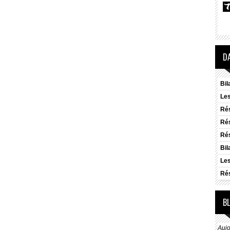
D
Bil
Les
Rés
Rés
Rés
Bil
Les
Rés
B
Aujo