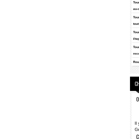
Tou
au-
Tou
tout
Tou
étap
Tou
rec
Rou
CH
O
Il
G
C