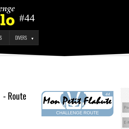
#44
TS
DIVERS
►
♀ - Route
44
CHALLENGE ROUTE