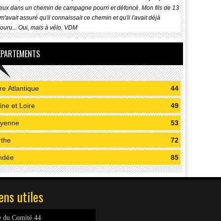
eux dans un chemin de campagne pourri et défoncé. Mon fils de 13
m'avait assuré qu'il connaissait ce chemin et qu'il l'avait déjà
ouru... Oui, mais à vélo. VDM
ÉPARTEMENTS
re Atlantique
44
ne et Loire
49
yenne
53
rthe
72
ndée
85
ens utiles
e du Comité 44