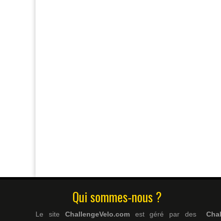
Qui sommes-nous ?
Le site
ChallengeVelo.com
est géré par des
Cha