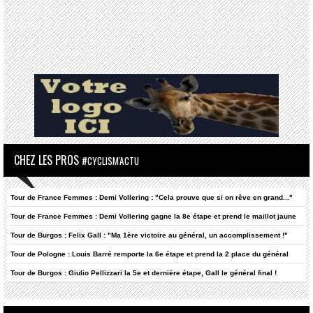
CHEZ LES PROS
#CYCLISM'ACTU
Tour de France Femmes : Demi Vollering : "Cela prouve que si on rêve en grand..."
Tour de France Femmes : Demi Vollering gagne la 8e étape et prend le maillot jaune
Tour de Burgos : Felix Gall : "Ma 1ère victoire au général, un accomplissement !"
Tour de Pologne : Louis Barré remporte la 6e étape et prend la 2 place du général
Tour de Burgos : Giulio Pellizzari la 5e et dernière étape, Gall le général final !