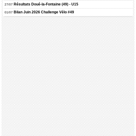
Résultats
Doué-la-Fontaine (49) - U15
27/07
Bilan Juin 2026 Challenge Vélo #49
01/07