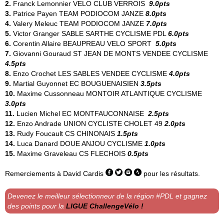
2.
Franck Lemonnier
VELO CLUB VERROIS
9.0pts
3.
Patrice Payen
TEAM PODIOCOM JANZE
8.0pts
4.
Valery Meleuc
TEAM PODIOCOM JANZE
7.0pts
5.
Victor Granger
SABLE SARTHE CYCLISME PDL
6.0pts
6.
Corentin Allaire
BEAUPREAU VELO SPORT
5.0pts
7.
Giovanni Gouraud
ST JEAN DE MONTS VENDEE CYCLISME
4.5pts
8.
Enzo Crochet
LES SABLES VENDEE CYCLISME
4.0pts
9.
Martial Guyonnet
EC BOUGUENAISIEN
3.5pts
10.
Maxime Cussonneau
MONTOIR ATLANTIQUE CYCLISME
3.0pts
11.
Lucien Michel
EC MONTFAUCONNAISE
2.5pts
12.
Enzo Andrade
UNION CYCLISTE CHOLET 49
2.0pts
13.
Rudy Foucault
CS CHINONAIS
1.5pts
14.
Luca Danard
DOUE ANJOU CYCLISME
1.0pts
15.
Maxime Graveleau
CS FLECHOIS
0.5pts
Remerciements à
David Cardis
pour les résultats.
Devenez le meilleur sélectionneur de la région #PDL et gagnez
des points pour la
LIGUE ChallengeVélo !