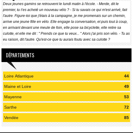
Deux jeunes gamins se retrouvent le lundi matin à l'école. - Merde, dit le
premier, tu t’es acheté un nouveau vélo ? - Si tu savais ce qui m'est arrivé, fait
l'autre. Figure-toi que j'étais à la campagne, je me promenais sur un chemin,
arrive une jeune fille en vélo. Elle engage la conversation, et puis tout à coup,
en arrivant devant une meule de foin, elle pose sa bicyclette, elle retire sa
culotte, et elle me dit : " Prends ce que tu veux... " Alors j'ai pris son vélo. - Tu as
eu raison, dit l'autre. Qu'est-ce que tu aurais foutu avec sa culotte ?
DÉPARTEMENTS
Loire Atlantique
44
Maine et Loire
49
Mayenne
53
Sarthe
72
Vendée
85