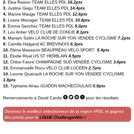
2.
Elea Raison
TEAM ELLES PDL
16.2pts
3.
Justine Gegu
TEAM ELLES PDL
14.4pts
4.
Marine Mauge
TEAM ELLES PDL
12.6pts
5.
Loane Menager
TEAM ELLES PDL
10.8pts
6.
Emma Sanchez
TEAM ELLES PDL
9.0pts
7.
Lou Antier
VELO CLUB DE CONLIE
8.1pts
8.
Mariam Sobhi
LA ROCHE SUR YON VENDEE CYCLISME
7.2pts
9.
Camille Halgand
AC BREVINOIS
6.3pts
10.
Eléna Massarini
BEAUPREAU VELO SPORT
5.4pts
11.
Elodie Rival
US ST HERBLAIN
4.5pts
12.
Chloe Faivre
CHAMPAGNE SUD VENDEE CYCLISME
3.6pts
13.
Emmanuelle Rocu
VELO CLUB LUCEEN
2.7pts
14.
Leonie Quairault
LA ROCHE SUR YON VENDEE CYCLISME
1.8pts
15.
Typhaine Airiau
GUIDON MACHECOULAIS
0.9pts
Remerciements à
David Cardis
pour les résultats.
Devenez le meilleur sélectionneur de la région #PDL et gagnez
des points pour la
LIGUE ChallengeVélo !