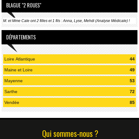
BLAGUE "2 ROUES"
M. et Mme Cale ont 2 filles et 1 fils : Anna, Lyse, Mehdi (Analyse Médicale) !
DÉPARTEMENTS
Loire Atlantique
44
Maine et Loire
49
Mayenne
53
Sarthe
72
Vendée
85
Qui sommes-nous ?