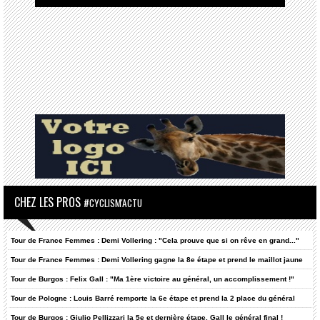
CHEZ LES PROS
#CYCLISM'ACTU
Tour de France Femmes : Demi Vollering : "Cela prouve que si on rêve en grand..."
Tour de France Femmes : Demi Vollering gagne la 8e étape et prend le maillot jaune
Tour de Burgos : Felix Gall : "Ma 1ère victoire au général, un accomplissement !"
Tour de Pologne : Louis Barré remporte la 6e étape et prend la 2 place du général
Tour de Burgos : Giulio Pellizzari la 5e et dernière étape, Gall le général final !