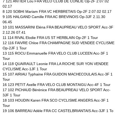
7 121 ANTIER Lou FRA VELO CLUB DE CONLIE Op-2F 2.07.02
02.17
8 120 SOBHI Mariam FRA VC HERBRETAIS Op-2F 2.07.02 02.17
9 105 HALGAND Camille FRA AC BREVINOIS Op-3JF 2.11.30
06.45
10 101 MASSARINI Eléna FRA BEAUPREAU VELO SPORT Acc-3F
2.12.26 07.41
11 114 RIVAL Elodie FRA US ST HERBLAIN Op-2F 1 Tour
12 116 FAIVRE Chloe FRA CHAMPAGNE SUD VENDEE CYCLISME
Op-2JF 1 Tour
13 115 ROCU Emmanuelle FRA VELO CLUB LUCEEN Acc-3F 1
Tour
14 118 QUAIRAULT Leonie FRA LA ROCHE SUR YON VENDEE
CYCLISME Acc-1JF 1 Tour
15 107 AIRIAU Typhaine FRA GUIDON MACHECOULAIS Acc-3F 1
Tour
16 123 PETIT Axelle FRA VELO CLUB MONTAIGU Acc-4F 1 Tour
17 102 PICHAUD Bérénice FRA BEAUPREAU VELO SPORT Acc-
3JF 1 Tour
18 103 HOUDIN Karen FRA SCO CYCLISME ANGERS Acc-3F 1
Tour
19 106 BARREAU Adèle FRA CC CASTELBRIANTAIS Acc-3JF 1 To