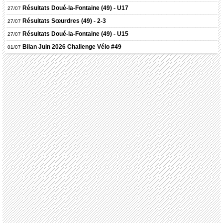
Résultats
Doué-la-Fontaine (49) - U17
27/07
Résultats
Sœurdres (49) - 2-3
27/07
Résultats
Doué-la-Fontaine (49) - U15
27/07
Bilan Juin 2026 Challenge Vélo #49
01/07