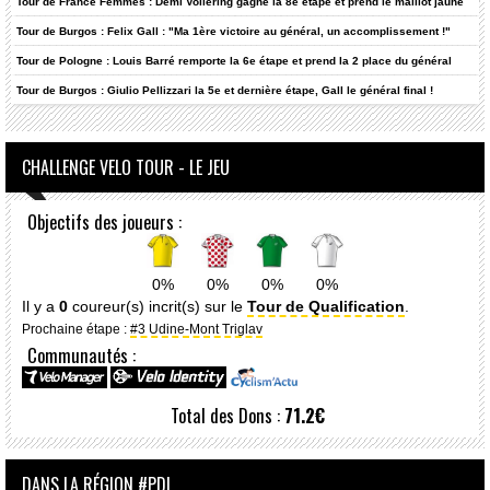
Tour de France Femmes : Demi Vollering gagne la 8e étape et prend le maillot jaune
Tour de Burgos : Felix Gall : "Ma 1ère victoire au général, un accomplissement !"
Tour de Pologne : Louis Barré remporte la 6e étape et prend la 2 place du général
Tour de Burgos : Giulio Pellizzari la 5e et dernière étape, Gall le général final !
CHALLENGE VELO TOUR - LE JEU
Objectifs des joueurs :
0%
0%
0%
0%
Il y a
0
coureur(s) incrit(s) sur le
Tour de Qualification
.
Prochaine étape :
#3 Udine-Mont Triglav
Communautés :
Total des Dons :
71.2€
DANS LA RÉGION #PDL