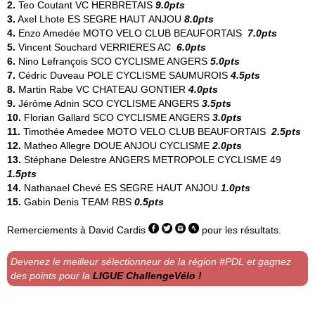
2.
Teo Coutant
VC HERBRETAIS
9.0pts
3.
Axel Lhote
ES SEGRE HAUT ANJOU
8.0pts
4.
Enzo Amedée
MOTO VELO CLUB BEAUFORTAIS
7.0pts
5.
Vincent Souchard
VERRIERES AC
6.0pts
6.
Nino Lefrançois
SCO CYCLISME ANGERS
5.0pts
7.
Cédric Duveau
POLE CYCLISME SAUMUROIS
4.5pts
8.
Martin Rabe
VC CHATEAU GONTIER
4.0pts
9.
Jérôme Adnin
SCO CYCLISME ANGERS
3.5pts
10.
Florian Gallard
SCO CYCLISME ANGERS
3.0pts
11.
Timothée Amedee
MOTO VELO CLUB BEAUFORTAIS
2.5pts
12.
Matheo Allegre
DOUE ANJOU CYCLISME
2.0pts
13.
Stéphane Delestre
ANGERS METROPOLE CYCLISME 49
1.5pts
14.
Nathanael Chevé
ES SEGRE HAUT ANJOU
1.0pts
15.
Gabin Denis
TEAM RBS
0.5pts
Remerciements à
David Cardis
pour les résultats.
Devenez le meilleur sélectionneur de la région #PDL et gagnez
des points pour la
LIGUE ChallengeVélo !