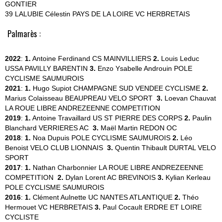
GONTIER
39 LALUBIE Célestin PAYS DE LA LOIRE VC HERBRETAIS
Palmarès :
2022
:
1.
Antoine Ferdinand
CS MAINVILLIERS
2.
Louis Leduc
USSA PAVILLY BARENTIN
3.
Enzo Ysabelle Androuin
POLE
CYCLISME SAUMUROIS
2021
:
1.
Hugo Supiot
CHAMPAGNE SUD VENDEE CYCLISME
2.
Marius Colaisseau
BEAUPREAU VELO SPORT
3.
Loevan Chauvat
LA ROUE LIBRE ANDREZEENNE COMPETITION
2019
:
1.
Antoine Travaillard
US ST PIERRE DES CORPS
2.
Paulin
Blanchard
VERRIERES AC
3.
Maël Martin
REDON OC
2018
:
1.
Noa Dupuis
POLE CYCLISME SAUMUROIS
2.
Léo
Benoist
VELO CLUB LIONNAIS
3.
Quentin Thibault
DURTAL VELO
SPORT
2017
:
1.
Nathan Charbonnier
LA ROUE LIBRE ANDREZEENNE
COMPETITION
2.
Dylan Lorent
AC BREVINOIS
3.
Kylian Kerleau
POLE CYCLISME SAUMUROIS
2016
:
1.
Clément Aulnette
UC NANTES ATLANTIQUE
2.
Théo
Hermouet
VC HERBRETAIS
3.
Paul Cocault
ERDRE ET LOIRE
CYCLISTE