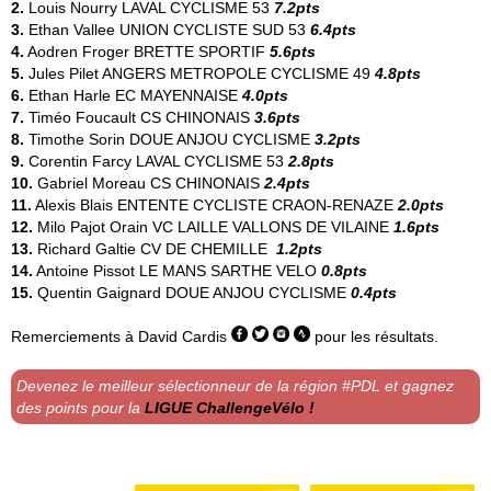
2.
Louis Nourry
LAVAL CYCLISME 53
7.2pts
3.
Ethan Vallee
UNION CYCLISTE SUD 53
6.4pts
4.
Aodren Froger
BRETTE SPORTIF
5.6pts
5.
Jules Pilet
ANGERS METROPOLE CYCLISME 49
4.8pts
6.
Ethan Harle
EC MAYENNAISE
4.0pts
7.
Timéo Foucault
CS CHINONAIS
3.6pts
8.
Timothe Sorin
DOUE ANJOU CYCLISME
3.2pts
9.
Corentin Farcy
LAVAL CYCLISME 53
2.8pts
10.
Gabriel Moreau
CS CHINONAIS
2.4pts
11.
Alexis Blais
ENTENTE CYCLISTE CRAON-RENAZE
2.0pts
12.
Milo Pajot Orain
VC LAILLE VALLONS DE VILAINE
1.6pts
13.
Richard Galtie
CV DE CHEMILLE
1.2pts
14.
Antoine Pissot
LE MANS SARTHE VELO
0.8pts
15.
Quentin Gaignard
DOUE ANJOU CYCLISME
0.4pts
Remerciements à
David Cardis
pour les résultats.
Devenez le meilleur sélectionneur de la région #PDL et gagnez
des points pour la
LIGUE ChallengeVélo !