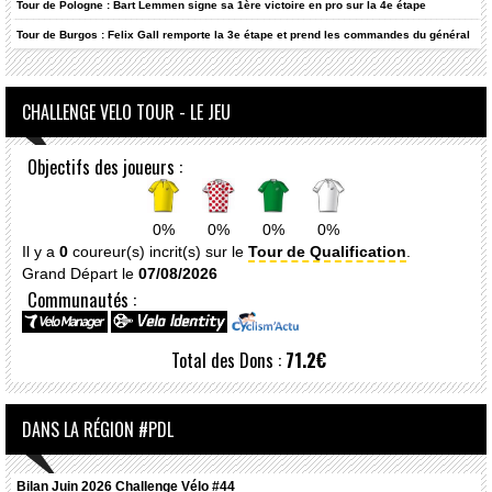
Tour de Pologne : Bart Lemmen signe sa 1ère victoire en pro sur la 4e étape
Tour de Burgos : Felix Gall remporte la 3e étape et prend les commandes du général
CHALLENGE VELO TOUR - LE JEU
Objectifs des joueurs :
0%
0%
0%
0%
Il y a
0
coureur(s) incrit(s) sur le
Tour de Qualification
.
Grand Départ le
07/08/2026
Communautés :
Total des Dons :
71.2€
DANS LA RÉGION #PDL
Bilan Juin 2026 Challenge Vélo #44