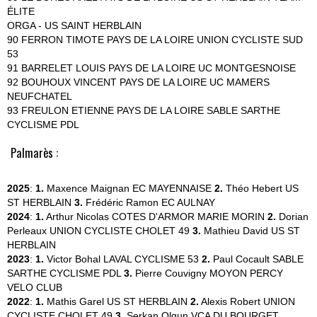
ÉLITE
ORGA - US SAINT HERBLAIN
90 FERRON TIMOTE PAYS DE LA LOIRE UNION CYCLISTE SUD
53
91 BARRELET LOUIS PAYS DE LA LOIRE UC MONTGESNOISE
92 BOUHOUX VINCENT PAYS DE LA LOIRE UC MAMERS
NEUFCHATEL
93 FREULON ETIENNE PAYS DE LA LOIRE SABLE SARTHE
CYCLISME PDL
Palmarès :
2025
:
1.
Maxence Maignan
EC MAYENNAISE
2.
Théo Hebert
US
ST HERBLAIN
3.
Frédéric Ramon
EC AULNAY
2024
:
1.
Arthur Nicolas
COTES D'ARMOR MARIE MORIN
2.
Dorian
Perleaux
UNION CYCLISTE CHOLET 49
3.
Mathieu David
US ST
HERBLAIN
2023
:
1.
Victor Bohal
LAVAL CYCLISME 53
2.
Paul Cocault
SABLE
SARTHE CYCLISME PDL
3.
Pierre Couvigny
MOYON PERCY
VELO CLUB
2022
:
1.
Mathis Garel
US ST HERBLAIN
2.
Alexis Robert
UNION
CYCLISTE CHOLET 49
3.
Serkan Olgun
VCA DU BOURGET