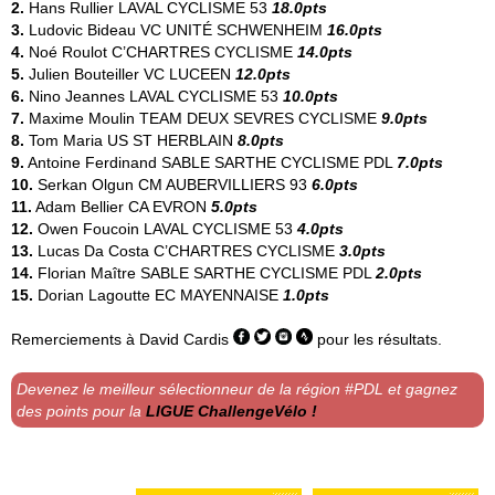
2.
Hans Rullier
LAVAL CYCLISME 53
18.0pts
3.
Ludovic Bideau
VC UNITÉ SCHWENHEIM
16.0pts
4.
Noé Roulot
C’CHARTRES CYCLISME
14.0pts
5.
Julien Bouteiller
VC LUCEEN
12.0pts
6.
Nino Jeannes
LAVAL CYCLISME 53
10.0pts
7.
Maxime Moulin
TEAM DEUX SEVRES CYCLISME
9.0pts
8.
Tom Maria
US ST HERBLAIN
8.0pts
9.
Antoine Ferdinand
SABLE SARTHE CYCLISME PDL
7.0pts
10.
Serkan Olgun
CM AUBERVILLIERS 93
6.0pts
11.
Adam Bellier
CA EVRON
5.0pts
12.
Owen Foucoin
LAVAL CYCLISME 53
4.0pts
13.
Lucas Da Costa
C’CHARTRES CYCLISME
3.0pts
14.
Florian Maître
SABLE SARTHE CYCLISME PDL
2.0pts
15.
Dorian Lagoutte
EC MAYENNAISE
1.0pts
Remerciements à
David Cardis
pour les résultats.
Devenez le meilleur sélectionneur de la région #PDL et gagnez
des points pour la
LIGUE ChallengeVélo !