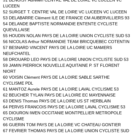
51 BENOIST Aurélien CENTRE VAL DE LOIRE VC LUCEEN VC
LUCEEN
52 SURGET T. CENTRE VAL DE LOIRE VC LUCEEN VC LUCEEN
53 DELABARRE Clément ILE DE FRANCE CM AUBERVILLIERS 93
54 DELANDE BAPTISTE NORMANDIE ENTENTE CYCLISTE
QUEVILLAISE
55 HOUDIN NOLAN PAYS DE LA LOIRE UNION CYCLISTE SUD 53
56 NICOLAS Arthur NORMANDIE TEAM BRICQUEBEC COTENTIN
57 BESNARD VINCENT PAYS DE LA LOIRE UC MAMERS
NEUFCHATEL
58 DROUARD LEO PAYS DE LA LOIRE UNION CYCLISTE SUD 53
59 JAMIN PIERRICK NOUVELLE AQUITAINE P. ST FLORENT
NIORT
60 VOISIN Clément PAYS DE LA LOIRE SABLE SARTHE
CYCLISME PDL
61 MANTOZ Aurele PAYS DE LA LOIRE LAVAL CYCLISME 53
62 BEUCHER TYLAN PAYS DE LA LOIRE EC MAYENNAISE
63 DENIS Thomas PAYS DE LA LOIRE US ST HERBLAIN
64 PERVIS FRANCOIS PAYS DE LA LOIRE LAVAL CYCLISME 53
65 DIOURON IWEN OCCITANIE MONTPELLIER METROPOLE
CYCLISME
66 GUERIN TOM PAYS DE LA LOIRE VC CHATEAU GONTIER
67 FEVRIER THOMAS PAYS DE LA LOIRE UNION CYCLISTE SUD