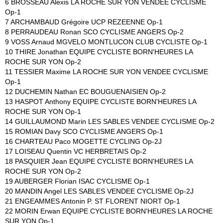
6 BROSSEAU Alexis LA ROCHE SUR YON VENDEE CYCLISME
Op-1
7 ARCHAMBAUD Grégoire UCP REZEENNE Op-1
8 PERRAUDEAU Ronan SCO CYCLISME ANGERS Op-2
9 VOSS Arnaud MGVELO MONTLUCON CLUB CYCLISTE Op-1
10 THIRE Jonathan EQUIPE CYCLISTE BORN'HEURES LA
ROCHE SUR YON Op-2
11 TESSIER Maxime LA ROCHE SUR YON VENDEE CYCLISME
Op-1
12 DUCHEMIN Nathan EC BOUGUENAISIEN Op-2
13 HASPOT Anthony EQUIPE CYCLISTE BORN'HEURES LA
ROCHE SUR YON Op-1
14 GUILLAUMOND Marin LES SABLES VENDEE CYCLISME Op-2
15 ROMIAN Davy SCO CYCLISME ANGERS Op-1
16 CHARTEAU Paco MOGETTE CYCLING Op-2J
17 LOISEAU Quentin VC HERBRETAIS Op-2
18 PASQUIER Jean EQUIPE CYCLISTE BORN'HEURES LA
ROCHE SUR YON Op-2
19 AUBERGER Florian ISAC CYCLISME Op-1
20 MANDIN Angel LES SABLES VENDEE CYCLISME Op-2J
21 ENGEAMMES Antonin P. ST FLORENT NIORT Op-1
22 MORIN Erwan EQUIPE CYCLISTE BORN'HEURES LA ROCHE
SUR YON Op-1