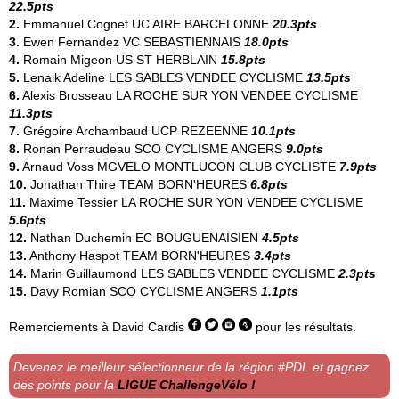
22.5pts
2.
Emmanuel Cognet
UC AIRE BARCELONNE
20.3pts
3.
Ewen Fernandez
VC SEBASTIENNAIS
18.0pts
4.
Romain Migeon
US ST HERBLAIN
15.8pts
5.
Lenaik Adeline
LES SABLES VENDEE CYCLISME
13.5pts
6.
Alexis Brosseau
LA ROCHE SUR YON VENDEE CYCLISME
11.3pts
7.
Grégoire Archambaud
UCP REZEENNE
10.1pts
8.
Ronan Perraudeau
SCO CYCLISME ANGERS
9.0pts
9.
Arnaud Voss
MGVELO MONTLUCON CLUB CYCLISTE
7.9pts
10.
Jonathan Thire
TEAM BORN'HEURES
6.8pts
11.
Maxime Tessier
LA ROCHE SUR YON VENDEE CYCLISME
5.6pts
12.
Nathan Duchemin
EC BOUGUENAISIEN
4.5pts
13.
Anthony Haspot
TEAM BORN'HEURES
3.4pts
14.
Marin Guillaumond
LES SABLES VENDEE CYCLISME
2.3pts
15.
Davy Romian
SCO CYCLISME ANGERS
1.1pts
Remerciements à
David Cardis
pour les résultats.
Devenez le meilleur sélectionneur de la région #PDL et gagnez
des points pour la
LIGUE ChallengeVélo !