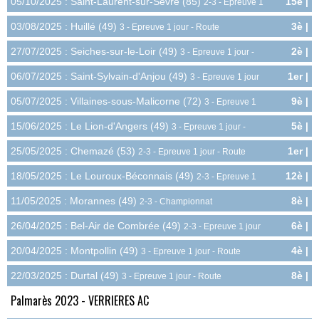
05/10/2025 : Saint-Laurent-sur-Sèvre (85)
15è |
2-3 - Epreuve 1
0.6pts
jour - Route
03/08/2025 : Huillé (49)
3è |
3 - Epreuve 1 jour - Route
8.0pts
27/07/2025 : Seiches-sur-le-Loir (49)
2è |
3 - Epreuve 1 jour -
9.0pts
Route
06/07/2025 : Saint-Sylvain-d'Anjou (49)
1er |
3 - Epreuve 1 jour
10.0pts
- Route
05/07/2025 : Villaines-sous-Malicorne (72)
9è |
3 - Epreuve 1
3.5pts
jour - Route
15/06/2025 : Le Lion-d'Angers (49)
5è |
3 - Epreuve 1 jour -
6.0pts
Route
25/05/2025 : Chemazé (53)
1er |
2-3 - Epreuve 1 jour - Route
12.0pts
18/05/2025 : Le Louroux-Béconnais (49)
12è |
2-3 - Epreuve 1
2.4pts
jour - Route
11/05/2025 : Morannes (49)
8è |
2-3 - Championnat
7.2pts
Départemental - Route
26/04/2025 : Bel-Air de Combrée (49)
6è |
2-3 - Epreuve 1 jour
6.0pts
- Route
20/04/2025 : Montpollin (49)
4è |
3 - Epreuve 1 jour - Route
7.0pts
22/03/2025 : Durtal (49)
8è |
3 - Epreuve 1 jour - Route
4.0pts
Palmarès 2023 - VERRIERES AC