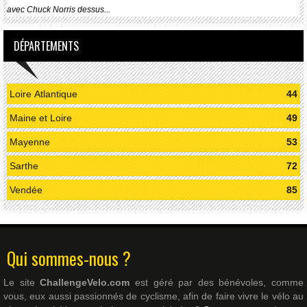
avec Chuck Norris dessus...
DÉPARTEMENTS
Loire Atlantique
44
Maine et Loire
49
Mayenne
53
Sarthe
72
Vendée
85
Qui sommes-nous ?
Le site
ChallengeVelo.com
est géré par des bénévoles, comme
vous, eux aussi passionnés de cyclisme, afin de faire vivre le vélo au