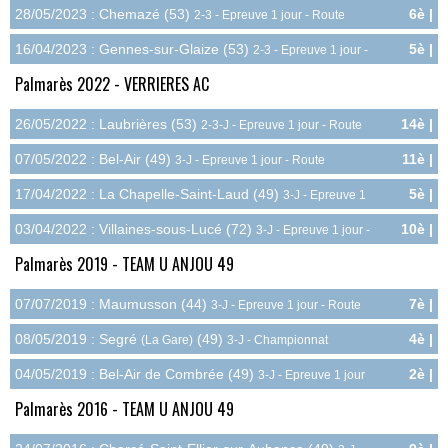
28/05/2023 : Chemazé (53)
6è |
2-3 - Epreuve 1 jour - Route
6.0pts
16/04/2023 : Gennes-sur-Glaize (53)
5è |
2-3 - Epreuve 1 jour -
7.2pts
Route
Palmarès 2022 - VERRIERES AC
26/05/2022 : Laubrières (53)
14è |
2-3-J - Epreuve 1 jour - Route
1.2pts
07/05/2022 : Bel-Air (49)
11è |
3-J - Epreuve 1 jour - Route
2.5pts
17/04/2022 : La Chapelle-Saint-Laud (49)
5è |
3-J - Epreuve 1
6.0pts
jour - Route
03/04/2022 : Villaines-sous-Lucé (72)
10è |
3-J - Epreuve 1 jour -
3.0pts
Route
Palmarès 2019 - TEAM U ANJOU 49
07/07/2019 : Maumusson (44)
7è |
3-J - Epreuve 1 jour - Route
4.0pts
08/05/2019 : Segré
(49)
4è |
(La Gare)
3-J - Championnat
10.5pts
Départemental - Route
04/05/2019 : Bel-Air de Combrée (49)
2è |
3-J - Epreuve 1 jour
9.0pts
- Route
Palmarès 2016 - TEAM U ANJOU 49