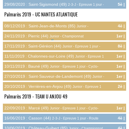
4.0pts
Route
29/08/2020 : Saint-Sigismond (49)
5è |
2-3-J - Epreuve 1 jour -
7.2pts
Route
Palmarès 2019 - UC NANTES ATLANTIQUE
08/12/2019 : Saint-Jean-de-Monts (85)
4è |
Junior -
14.0pts
Championnat Régional - Cyclo-cross
24/11/2019 : Pierric (44)
1er |
Junior - Championnat
15.0pts
Départemental - Cyclo-cross
17/11/2019 : Saint-Géréon (44)
8è |
Junior - Epreuve 1 jour -
3.0pts
Cyclo-cross
11/11/2019 : Chalonnes-sur-Loire (49)
1er |
Junior - Epreuve 1
10.0pts
jour - Cyclo-cross
10/11/2019 : Bauné (49)
1er |
Junior - Epreuve 1 jour - Cyclo-
10.0pts
cross
27/10/2019 : Saint-Sauveur-de-Landemont (49)
1er |
Junior -
10.0pts
Epreuve 1 jour - Cyclo-cross
20/10/2019 : Verrières-en-Anjou (49)
2è |
Junior - Epreuve 1
9.0pts
jour - Cyclo-cross
Palmarès 2019 - TEAM U ANJOU 49
22/09/2019 : Marcé (49)
1er |
Junior - Epreuve 1 jour - Cyclo-
10.0pts
cross
16/06/2019 : Casson (44)
4è |
2-3-J - Epreuve 1 jour - Route
7.0pts
10/06/2019 : Château-Guibert (85)
4è |
Junior - Championnat