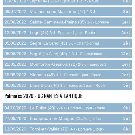
11/09/2022 : Ligné (44)
6è |
2-3-J - Epreuve 1 jour - Route
6.0pts
09/07/2022 : Villaines-sous-Malicorne (72)
2è |
2-3-J -
10.8pts
Epreuve 1 jour - Route
26/06/2022 : Sainte-Gemme-la-Plaine (85)
1er |
3-J - Epreuve
10.0pts
1 jour - Route
12/06/2022 : Legé (44)
1er |
3-J - Epreuve 1 jour - Route
10.0pts
05/06/2022 : Segré
(49)
2è |
(La Gare)
3-J - Championnat
13.5pts
Départemental - Route
05/06/2022 : Segré
(49)
12è |
(La Gare)
2-3-J - Championnat
3.6pts
Départemental - Route
22/05/2022 : Montfort-le-Gesnois (72)
1er |
2-3-J - Epreuve 1
12.0pts
jour - Route
15/05/2022 : Allonnes (49)
1er |
3-J - Epreuve 1 jour - Route
10.0pts
08/05/2022 : Blain-Blain (44)
5è |
3-J - Epreuve 1 jour - Route
6.0pts
Palmarès 2020 - UC NANTES ATLANTIQUE
04/10/2020 : Le Fuilet (49)
9è |
2-3-J - Epreuve 1 jour - Route
4.2pts
27/09/2020 : Beaupréau-en-Mauges
5è |
(Challenge des
7.2pts
(49)
Mauges)
2-3-J - Epreuve 1 jour - Route
13/09/2020 : Torcé-en-Vallée (72)
8è |
3-J - Epreuve 1 jour -