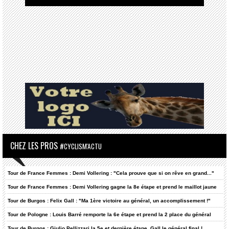
CHEZ LES PROS
#CYCLISM'ACTU
Tour de France Femmes : Demi Vollering : "Cela prouve que si on rêve en grand..."
Tour de France Femmes : Demi Vollering gagne la 8e étape et prend le maillot jaune
Tour de Burgos : Felix Gall : "Ma 1ère victoire au général, un accomplissement !"
Tour de Pologne : Louis Barré remporte la 6e étape et prend la 2 place du général
Tour de Burgos : Giulio Pellizzari la 5e et dernière étape, Gall le général final !