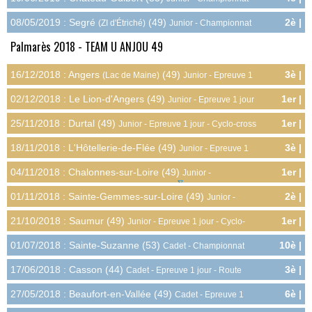
14.0pts
Régional - Route
08/05/2019 : Segré
(49)
2è |
(ZI d'Étriché)
Junior - Championnat
13.5pts
Départemental - Route
Palmarès 2018 - TEAM U ANJOU 49
16/12/2018 : Angers
(49)
3è |
(Lac de Maine)
Junior - Epreuve 1
8.0pts
jour - Cyclo-cross
02/12/2018 : Le Lion-d'Angers (49)
1er |
Junior - Epreuve 1 jour
10.0pts
- Cyclo-cross
25/11/2018 : Durtal (49)
1er |
Junior - Epreuve 1 jour - Cyclo-cross
10.0pts
18/11/2018 : L'Hôtellerie-de-Flée (49)
3è |
Junior - Epreuve 1
8.0pts
jour - Cyclo-cross
04/11/2018 : Chalonnes-sur-Loire (49)
1er |
Junior -
15.0pts
Championnat Départemental - Cyclo-cross
01/11/2018 : Sainte-Gemmes-sur-Loire (49)
2è |
Junior -
9.0pts
Epreuve 1 jour - Cyclo-cross
21/10/2018 : Saumur (49)
1er |
Junior - Epreuve 1 jour - Cyclo-
10.0pts
cross
01/07/2018 : Sainte-Suzanne (53)
10è |
Cadet - Championnat
2.0pts
Régional - Route
17/06/2018 : Casson (44)
3è |
Cadet - Epreuve 1 jour - Route
8.0pts
27/05/2018 : Beaufort-en-Vallée (49)
6è |
Cadet - Epreuve 1
5.0pts
jour - Route