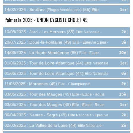
15.0pts
(85)
Elite Nationale - Epreuve 1 jour - Route
14/02/2026 : Soullans
(85)
1er |
(Plages Vendéennes)
Elite
30.0pts
Nationale - Epreuve 1 jour - Route
Palmarès 2025 - UNION CYCLISTE CHOLET 49
10/09/2025 : Jard - Les Herbiers (85)
2è |
Elite Nationale -
27.0pts
Epreuve 1 jour - Route
20/07/2025 : Doué-la-Fontaine (49)
3è |
Elite - Epreuve 1 jour -
16.0pts
Route
14/06/2025 : La Route Vendéenne (85)
10è |
Elite - Etape -
3.0pts
Route
01/06/2025 : Tour de Loire-Atlantique (44)
1er |
Elite Nationale
15.0pts
- Etape - Route
01/06/2025 : Tour de Loire-Atlantique (44)
6è |
Elite Nationale
7.5pts
- Etape - Route
11/05/2025 : Morannes (49)
2è |
Elite - Championnat
27.0pts
Départemental - Route
03/05/2025 : Tour des Mauges (49)
15è |
Elite - Etape - Route
0.5pts
03/05/2025 : Tour des Mauges (49)
1er |
Elite - Etape - Route
10.0pts
06/04/2025 : Nantes - Segré (49)
2è |
Elite Nationale - Epreuve
27.0pts
1 jour - Route
02/03/2025 : La Vallée de la Loire (44)
2è |
Elite Nationale -
27.0pts
Epreuve 1 jour - Route