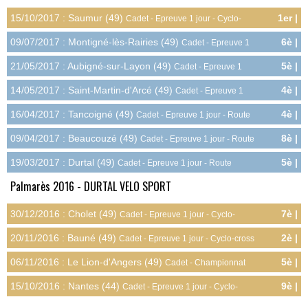
15/10/2017 : Saumur (49)
1er |
Cadet - Epreuve 1 jour - Cyclo-
10.0pts
cross
09/07/2017 : Montigné-lès-Rairies (49)
6è |
Cadet - Epreuve 1
5.0pts
jour - Route
21/05/2017 : Aubigné-sur-Layon (49)
5è |
Cadet - Epreuve 1
6.0pts
jour - Route
14/05/2017 : Saint-Martin-d'Arcé (49)
4è |
Cadet - Epreuve 1
7.0pts
jour - Route
16/04/2017 : Tancoigné (49)
4è |
Cadet - Epreuve 1 jour - Route
7.0pts
09/04/2017 : Beaucouzé (49)
8è |
Cadet - Epreuve 1 jour - Route
3.0pts
19/03/2017 : Durtal (49)
5è |
Cadet - Epreuve 1 jour - Route
6.0pts
Palmarès 2016 - DURTAL VELO SPORT
30/12/2016 : Cholet (49)
7è |
Cadet - Epreuve 1 jour - Cyclo-
4.0pts
cross
20/11/2016 : Bauné (49)
2è |
Cadet - Epreuve 1 jour - Cyclo-cross
9.0pts
06/11/2016 : Le Lion-d'Angers (49)
5è |
Cadet - Championnat
9.0pts
Départemental - Cyclo-cross
15/10/2016 : Nantes (44)
9è |
Cadet - Epreuve 1 jour - Cyclo-
2.0pts
cross