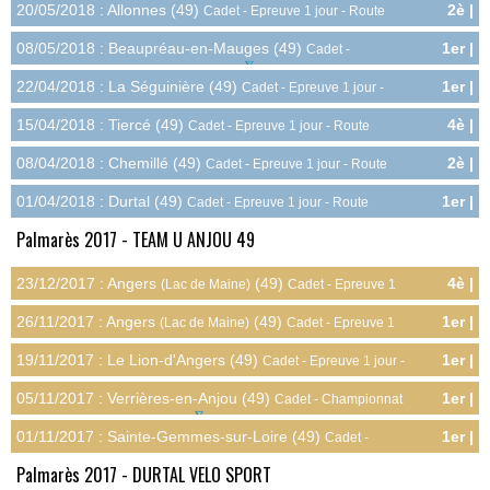
20/05/2018 : Allonnes (49)
2è |
Cadet - Epreuve 1 jour - Route
9.0pts
08/05/2018 : Beaupréau-en-Mauges (49)
1er |
Cadet -
15.0pts
Championnat Départemental - Route
22/04/2018 : La Séguinière (49)
1er |
Cadet - Epreuve 1 jour -
10.0pts
Route
15/04/2018 : Tiercé (49)
4è |
Cadet - Epreuve 1 jour - Route
7.0pts
08/04/2018 : Chemillé (49)
2è |
Cadet - Epreuve 1 jour - Route
9.0pts
01/04/2018 : Durtal (49)
1er |
Cadet - Epreuve 1 jour - Route
10.0pts
Palmarès 2017 - TEAM U ANJOU 49
23/12/2017 : Angers
(49)
4è |
(Lac de Maine)
Cadet - Epreuve 1
7.0pts
jour - Cyclo-cross
26/11/2017 : Angers
(49)
1er |
(Lac de Maine)
Cadet - Epreuve 1
10.0pts
jour - Cyclo-cross
19/11/2017 : Le Lion-d'Angers (49)
1er |
Cadet - Epreuve 1 jour -
10.0pts
Cyclo-cross
05/11/2017 : Verrières-en-Anjou (49)
1er |
Cadet - Championnat
15.0pts
Départemental - Cyclo-cross
01/11/2017 : Sainte-Gemmes-sur-Loire (49)
1er |
Cadet -
10.0pts
Epreuve 1 jour - Cyclo-cross
Palmarès 2017 - DURTAL VELO SPORT