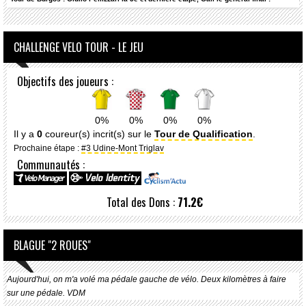
CHALLENGE VELO TOUR - LE JEU
Objectifs des joueurs :
0%
0%
0%
0%
Il y a
0
coureur(s) incrit(s) sur le
Tour de Qualification
.
Prochaine étape :
#3 Udine-Mont Triglav
Communautés :
Total des Dons :
71.2€
BLAGUE "2 ROUES"
Aujourd'hui, on m'a volé ma pédale gauche de vélo. Deux kilomètres à faire
sur une pédale. VDM