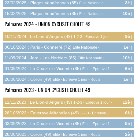
23/02/2025 : Plages Vendéennes (85)
3è |
Elite Nationale -
24.0pts
Epreuve 1 jour - Route
15/02/2025 : Plages Vendéennes (85)
10è |
Elite Nationale -
9.0pts
Epreuve 1 jour - Route
Palmarès 2024 - UNION CYCLISTE CHOLET 49
10/11/2024 : Le Lion-d'Angers (49)
9è |
1-2-3 - Epreuve 1 jour -
5.3pts
Cyclo-cross
06/10/2024 : Paris - Connerré (72)
1er |
Elite Nationale -
30.0pts
Epreuve 1 jour - Route
11/09/2024 : Jard - Les Herbiers (85)
10è |
Elite Nationale -
9.0pts
Epreuve 1 jour - Route
01/09/2024 : La Chaize-le-Vicomte (85)
6è |
Elite - Epreuve 1
10.0pts
jour - Route
26/08/2024 : Coron (49)
1er |
Elite - Epreuve 1 jour - Route
20.0pts
Palmarès 2023 - UNION CYCLISTE CHOLET 49
12/11/2023 : Le Lion-d'Angers (49)
12è |
1-2-3 - Epreuve 1 jour -
3.0pts
Cyclo-cross
28/10/2023 : Faveraye-Mâchelles (49)
6è |
1-2-3 - Epreuve 1
7.5pts
jour - Cyclo-cross
03/09/2023 : La Chaize-le-Vicomte (85)
5è |
Elite - Epreuve 1
12.0pts
jour - Route
28/08/2023 : Coron (49)
2è |
Elite - Epreuve 1 jour - Route