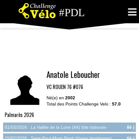
≡
#PDL
Anatole Leboucher
VC ROUEN 76
#076
Né(e) en
2002
Total des Points Challenge Velo :
57.0
Palmarès 2026
01/03/2026 : La Vallée de la Loire (44)
8è |
Elite Nationale -
12.0pts
Epreuve 1 jour - Route
15/02/2026 : Saint-Paul-Mont-Penit
6è |
(Plages Vendéennes)