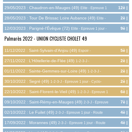
18.0pts
29/05/2023 : Chaudron-en-Mauges (49)
12è |
Elite - Epreuve 1
4.0pts
jour - Route CLM
28/05/2023 : Tour De Brissac Loire Aubance (49)
2è |
Elite -
18.0pts
Epreuve 1 jour - Route
12/03/2023 : Parigné-l'Évêque (72)
9è |
Elite - Epreuve 1 jour -
7.0pts
Route
Palmarès 2022 - UNION CYCLISTE CHOLET 49
11/12/2022 : Saint-Sylvain-d'Anjou (49)
5è |
Espoir -
14.4pts
Championnat Régional - Cyclo-cross
27/11/2022 : L'Hôtellerie-de-Flée (49)
2è |
1-2-3-J -
20.3pts
Championnat Départemental - Cyclo-cross
01/11/2022 : Sainte-Gemmes-sur-Loire (49)
2è |
1-2-3-J -
13.5pts
Epreuve 1 jour - Cyclo-cross
30/10/2022 : Segré (49)
2è |
1-2-3-J - Epreuve 1 jour - Cyclo-
13.5pts
cross
22/10/2022 : Saint-Florent-le-Vieil (49)
6è |
1-2-3-J - Epreuve 1
7.5pts
jour - Cyclo-cross
09/10/2022 : Saint-Rémy-en-Mauges (49)
7è |
2-3-J - Epreuve
5.4pts
1 jour - Route
02/10/2022 : Le Fuilet (49)
4è |
2-3-J - Epreuve 1 jour - Route
8.4pts
17/09/2022 : Morannes (49)
4è |
2-3-J - Epreuve 1 jour - Route
8.4pts