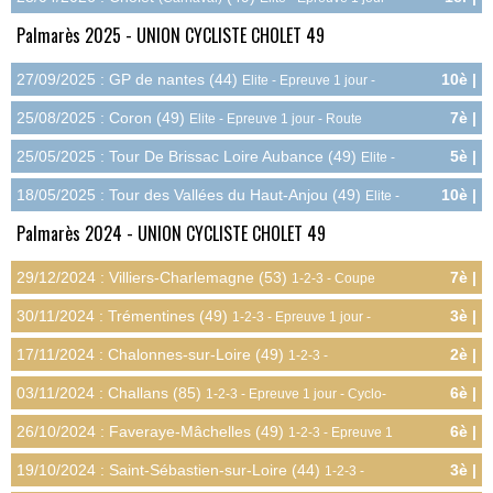
20.0pts
Route
Palmarès 2025 - UNION CYCLISTE CHOLET 49
27/09/2025 : GP de nantes (44)
10è |
Elite - Epreuve 1 jour -
6.0pts
Route
25/08/2025 : Coron (49)
7è |
Elite - Epreuve 1 jour - Route
9.0pts
25/05/2025 : Tour De Brissac Loire Aubance (49)
5è |
Elite -
12.0pts
Epreuve 1 jour - Route
18/05/2025 : Tour des Vallées du Haut-Anjou (49)
10è |
Elite -
6.0pts
Epreuve 1 jour - Route
Palmarès 2024 - UNION CYCLISTE CHOLET 49
29/12/2024 : Villiers-Charlemagne (53)
7è |
1-2-3 - Coupe
10.1pts
Régionale - Cyclo-cross
30/11/2024 : Trémentines (49)
3è |
1-2-3 - Epreuve 1 jour -
12.0pts
Cyclo-cross
17/11/2024 : Chalonnes-sur-Loire (49)
2è |
1-2-3 -
20.3pts
Championnat Départemental - Cyclo-cross
03/11/2024 : Challans (85)
6è |
1-2-3 - Epreuve 1 jour - Cyclo-
7.5pts
cross
26/10/2024 : Faveraye-Mâchelles (49)
6è |
1-2-3 - Epreuve 1
7.5pts
jour - Cyclo-cross
19/10/2024 : Saint-Sébastien-sur-Loire (44)
3è |
1-2-3 -
12.0pts