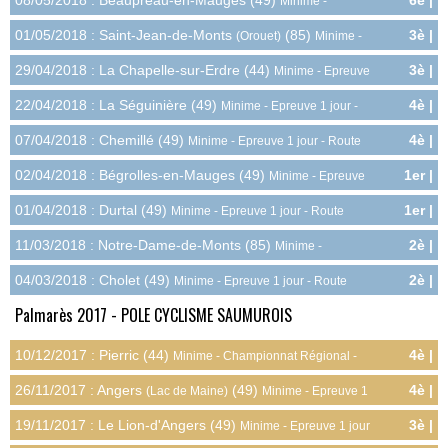
08/05/2018 : Beaupréau-en-Mauges (49)
6è |
Minime -
7.5pts
Championnat Départemental - Route
01/05/2018 : Saint-Jean-de-Monts
(85)
3è |
(Orouet)
Minime -
8.0pts
Epreuve 1 jour - Route
29/04/2018 : La Chapelle-sur-Erdre (44)
3è |
Minime - Epreuve
8.0pts
1 jour - Route
22/04/2018 : La Séguinière (49)
4è |
Minime - Epreuve 1 jour -
7.0pts
Route
07/04/2018 : Chemillé (49)
4è |
Minime - Epreuve 1 jour - Route
7.0pts
02/04/2018 : Bégrolles-en-Mauges (49)
1er |
Minime - Epreuve
10.0pts
1 jour - Route
01/04/2018 : Durtal (49)
1er |
Minime - Epreuve 1 jour - Route
10.0pts
11/03/2018 : Notre-Dame-de-Monts (85)
2è |
Minime -
9.0pts
Epreuve 1 jour - Route
04/03/2018 : Cholet (49)
2è |
Minime - Epreuve 1 jour - Route
9.0pts
Palmarès 2017 - POLE CYCLISME SAUMUROIS
10/12/2017 : Pierric (44)
4è |
Minime - Championnat Régional -
14.0pts
Cyclo-cross
26/11/2017 : Angers
(49)
4è |
(Lac de Maine)
Minime - Epreuve 1
7.0pts
jour - Cyclo-cross
19/11/2017 : Le Lion-d'Angers (49)
3è |
Minime - Epreuve 1 jour
8.0pts
- Cyclo-cross