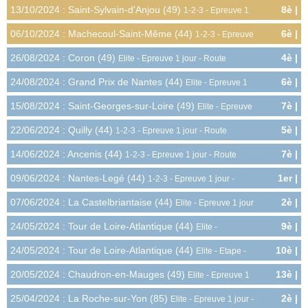
Epreuve 1 jour - Cyclo-cross
13/10/2024 : Saint-Sylvain-d'Anjou (49)
8è |
1-2-3 - Epreuve 1
6.0pts
jour - Cyclo-cross
06/10/2024 : Machecoul-Saint-Même (44)
6è |
1-2-3 - Epreuve
7.5pts
1 jour - Cyclo-cross
26/08/2024 : Coron (49)
4è |
Elite - Epreuve 1 jour - Route
14.0pts
24/08/2024 : Grand Prix de Nantes (44)
6è |
Elite - Epreuve 1
10.0pts
jour - Route
15/08/2024 : Saint-Georges-sur-Loire (49)
7è |
Elite - Epreuve
9.0pts
1 jour - Route
22/06/2024 : Quilly (44)
5è |
1-2-3 - Epreuve 1 jour - Route
9.0pts
14/06/2024 : Ancenis (44)
7è |
1-2-3 - Epreuve 1 jour - Route
6.8pts
09/06/2024 : Nantes-Legé (44)
1er |
1-2-3 - Epreuve 1 jour -
15.0pts
Route
07/06/2024 : La Castelbriantaise (44)
2è |
Elite - Epreuve 1 jour
18.0pts
- Route
24/05/2024 : Tour de Loire-Atlantique (44)
9è |
Elite -
10.5pts
Classement Général - Route
24/05/2024 : Tour de Loire-Atlantique (44)
10è |
Elite - Etape -
3.0pts
Route
20/05/2024 : Chaudron-en-Mauges (49)
13è |
Elite - Epreuve 1
3.0pts
jour - Route CLM
25/04/2024 : La Roche-sur-Yon (85)
2è |
Elite - Epreuve 1 jour -