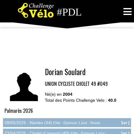
≡
#PDL
Dorian Soulard
UNION CYCLISTE CHOLET 49
#049
Né(e) en
2004
Total des Points Challenge Velo :
40.0
Palmarès 2026
08/05/2026 : Nantes (44)
1er |
Elite - Epreuve 1 jour - Route
20.0pts
23/04/2026 : Cholet
(49)
1er |
(Carnaval)
Elite - Epreuve 1 jour -