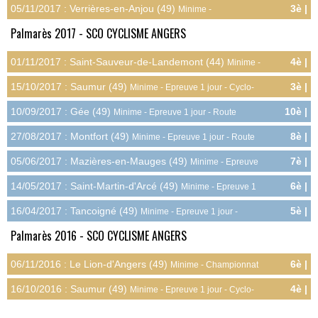
05/11/2017 : Verrières-en-Anjou (49)
3è |
Minime -
12.0pts
Championnat Départemental - Cyclo-cross
Palmarès 2017 - SCO CYCLISME ANGERS
01/11/2017 : Saint-Sauveur-de-Landemont (44)
4è |
Minime -
7.0pts
Epreuve 1 jour - Cyclo-cross
15/10/2017 : Saumur (49)
3è |
Minime - Epreuve 1 jour - Cyclo-
8.0pts
cross
10/09/2017 : Gée (49)
10è |
Minime - Epreuve 1 jour - Route
1.0pts
27/08/2017 : Montfort (49)
8è |
Minime - Epreuve 1 jour - Route
3.0pts
05/06/2017 : Mazières-en-Mauges (49)
7è |
Minime - Epreuve
4.0pts
1 jour - Route
14/05/2017 : Saint-Martin-d'Arcé (49)
6è |
Minime - Epreuve 1
5.0pts
jour - Route
16/04/2017 : Tancoigné (49)
5è |
Minime - Epreuve 1 jour -
6.0pts
Route
Palmarès 2016 - SCO CYCLISME ANGERS
06/11/2016 : Le Lion-d'Angers (49)
6è |
Minime - Championnat
7.5pts
Départemental - Cyclo-cross
16/10/2016 : Saumur (49)
4è |
Minime - Epreuve 1 jour - Cyclo-
7.0pts
cross