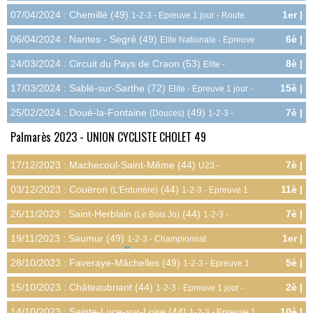
18.0pts
Route
07/04/2024 : Chemillé (49)
1er |
1-2-3 - Epreuve 1 jour - Route
15.0pts
06/04/2024 : Nantes - Segré (49)
6è |
Elite Nationale - Epreuve
15.0pts
1 jour - Route
24/03/2024 : Circuit du Pays de Craon (53)
8è |
Elite -
8.0pts
Epreuve 1 jour - Route
17/03/2024 : Sablé-sur-Sarthe (72)
15è |
Elite - Epreuve 1 jour -
1.0pts
Route
25/02/2024 : Doué-la-Fontaine
(49)
7è |
(Douces)
1-2-3 -
6.8pts
Epreuve 1 jour - Route
Palmarès 2023 - UNION CYCLISTE CHOLET 49
17/12/2023 : Machecoul-Saint-Même (44)
7è |
U23 -
13.5pts
Championnat Régional - Cyclo-cross
03/12/2023 : Couëron
(44)
11è |
(L'Erdurière)
1-2-3 - Epreuve 1
3.8pts
jour - Cyclo-cross
26/11/2023 : Saint-Herblain
(44)
7è |
(Le Bois Jo)
1-2-3 -
6.8pts
Epreuve 1 jour - Cyclo-cross
19/11/2023 : Saumur (49)
1er |
1-2-3 - Championnat
22.5pts
Départemental - Cyclo-cross
28/10/2023 : Faveraye-Mâchelles (49)
5è |
1-2-3 - Epreuve 1
9.0pts
jour - Cyclo-cross
15/10/2023 : Châteaubriant (44)
2è |
1-2-3 - Epreuve 1 jour -
13.5pts
Cyclo-cross
14/10/2023 : Sainte-Luce-sur-Loire (44)
10è |
1-2-3 - Epreuve 1