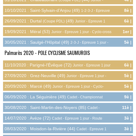
7.0pts
Epreuve 1 jour - Cyclo-cross
10/10/2021 : Saint-Sylvain-d'Anjou (49)
8è |
1-2-3-J - Epreuve
6.0pts
1 jour - Cyclo-cross
26/09/2021 : Durtal
(49)
6è |
(Coupe PDL)
Junior - Epreuve 1
5.0pts
jour - Cyclo-cross
19/09/2021 : Méral (53)
1er |
Junior - Epreuve 1 jour - Cyclo-cross
10.0pts
30/05/2021 : Saulgé-l'Hôpital (49)
5è |
2-3-J - Epreuve 1 jour -
7.2pts
Route
Palmarès 2020 - POLE CYCLISME SAUMUROIS
11/10/2020 : Parigné-l'Évêque (72)
6è |
Junior - Epreuve 1 jour
5.0pts
- Cyclo-cross
27/09/2020 : Grez-Neuville (49)
5è |
Junior - Epreuve 1 jour -
6.0pts
Cyclo-cross
20/09/2020 : Marcé (49)
5è |
Junior - Epreuve 1 jour - Cyclo-
6.0pts
cross
06/09/2020 : La Séguinière (49)
9è |
Cadet - Championnat
4.2pts
Départemental - Route
30/08/2020 : Saint-Martin-des-Noyers (85)
11è |
Cadet -
2.0pts
Epreuve 1 jour - Route
14/07/2020 : Avèze (72)
3è |
Cadet - Epreuve 1 jour - Route
6.4pts
08/03/2020 : Moisdon-la-Rivière (44)
3è |
Cadet - Epreuve 1
6.4pts
jour - Route