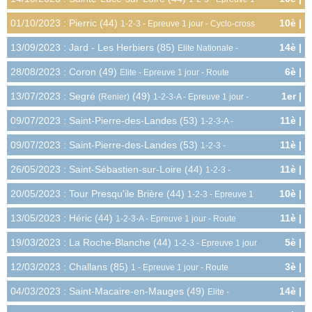
4.5pts
jour - Cyclo-cross
01/10/2023 : Pierric (44)
10è |
1-2-3 - Epreuve 1 jour - Cyclo-cross
4.5pts
13/09/2023 : Jard - Les Herbiers (85)
14è |
Elite Nationale -
3.0pts
Epreuve 1 jour - Route
28/08/2023 : Coron (49)
6è |
Elite - Epreuve 1 jour - Route
10.0pts
13/07/2023 : Segré
(49)
1er |
(Renier)
1-2-3-A - Epreuve 1 jour -
15.0pts
Route
09/07/2023 : Saint-Pierre-des-Landes (53)
11è |
1-2-3-A -
3.8pts
Epreuve 1 jour - Route
09/07/2023 : Saint-Pierre-des-Landes (53)
11è |
1-2-3 -
3.8pts
Epreuve 1 jour - Route
26/05/2023 : Saint-Sébastien-sur-Loire (44)
11è |
1-2-3 -
3.8pts
Epreuve 1 jour - Route
20/05/2023 : Tour Presqu'ile Brière (44)
10è |
1-2-3 - Epreuve 1
4.5pts
jour - Route
13/05/2023 : Héric (44)
11è |
1-2-3-A - Epreuve 1 jour - Route
3.8pts
19/03/2023 : La Roche-Blanche (44)
5è |
1-2-3 - Epreuve 1 jour
9.0pts
- Route
12/03/2023 : Challans (85)
3è |
1 - Epreuve 1 jour - Route
12.0pts
04/03/2023 : Saint-Macaire-en-Mauges (49)
14è |
Elite -
2.0pts
Epreuve 1 jour - Route