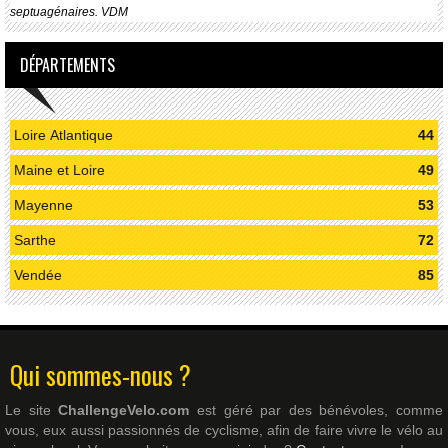
septuagénaires. VDM
DÉPARTEMENTS
Loire Atlantique
44
Maine et Loire
49
Mayenne
53
Sarthe
72
Vendée
85
Qui sommes-nous ?
Le site
ChallengeVelo.com
est géré par des bénévoles, comme
vous, eux aussi passionnés de cyclisme, afin de faire vivre le vélo au