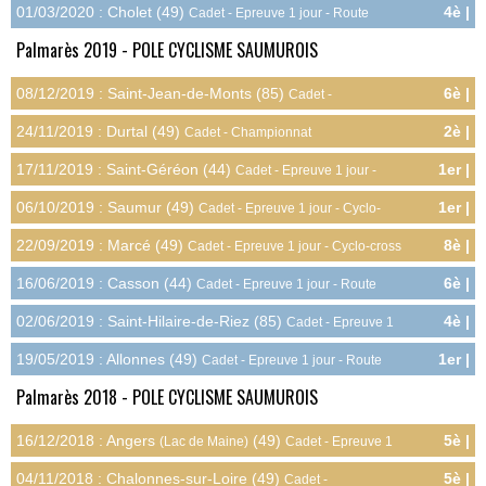
01/03/2020 : Cholet (49)
4è |
Cadet - Epreuve 1 jour - Route
5.6pts
Palmarès 2019 - POLE CYCLISME SAUMUROIS
08/12/2019 : Saint-Jean-de-Monts (85)
6è |
Cadet -
10.0pts
Championnat Régional - Cyclo-cross
24/11/2019 : Durtal (49)
2è |
Cadet - Championnat
13.5pts
Départemental - Cyclo-cross
17/11/2019 : Saint-Géréon (44)
1er |
Cadet - Epreuve 1 jour -
10.0pts
Cyclo-cross
06/10/2019 : Saumur (49)
1er |
Cadet - Epreuve 1 jour - Cyclo-
10.0pts
cross
22/09/2019 : Marcé (49)
8è |
Cadet - Epreuve 1 jour - Cyclo-cross
3.0pts
16/06/2019 : Casson (44)
6è |
Cadet - Epreuve 1 jour - Route
5.0pts
02/06/2019 : Saint-Hilaire-de-Riez (85)
4è |
Cadet - Epreuve 1
7.0pts
jour - Route
19/05/2019 : Allonnes (49)
1er |
Cadet - Epreuve 1 jour - Route
10.0pts
Palmarès 2018 - POLE CYCLISME SAUMUROIS
16/12/2018 : Angers
(49)
5è |
(Lac de Maine)
Cadet - Epreuve 1
6.0pts
jour - Cyclo-cross
04/11/2018 : Chalonnes-sur-Loire (49)
5è |
Cadet -