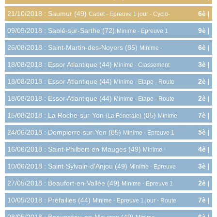
9.0pts
Championnat Départemental - Cyclo-cross
21/10/2018 : Saumur (49)
6è |
Cadet - Epreuve 1 jour - Cyclo-
5.0pts
cross
09/09/2018 : Sablé-sur-Sarthe (72)
9è |
Minime - Epreuve 1
2.0pts
jour - Route
26/08/2018 : Saint-Martin-des-Noyers (85)
6è |
Minime -
5.0pts
Epreuve 1 jour - Route
18/08/2018 : Essor Atlantique (44)
3è |
Minime - Classement
12.0pts
Général - Route
18/08/2018 : Essor Atlantique (44)
2è |
Minime - Etape - Route
4.5pts
18/08/2018 : Essor Atlantique (44)
2è |
Minime - Etape - Route
4.5pts
15/08/2018 : La Roche-sur-Yon
(85)
7è |
(La Féneraie)
Minime
4.0pts
- Epreuve 1 jour - Route
24/06/2018 : Dompierre-sur-Yon (85)
5è |
Minime - Epreuve 1
6.0pts
jour - Route
16/06/2018 : Saint-Philbert-en-Mauges (49)
4è |
Minime -
7.0pts
Epreuve 1 jour - Route
10/06/2018 : Saint-Sylvain-d'Anjou (49)
3è |
Minime - Epreuve
8.0pts
1 jour - Route
27/05/2018 : Beaufort-en-Vallée (49)
2è |
Minime - Epreuve 1
9.0pts
jour - Route
10/05/2018 : Préfailles (44)
7è |
Minime - Epreuve 1 jour - Route
4.0pts