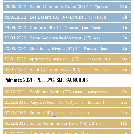
3.5pts
26/06/2022 : Sainte-Gemme-la-Plaine (85)
15è |
3-J - Epreuve
0.5pts
1 jour - Route
08/05/2022 : Les Essarts (85)
8è |
3-J - Epreuve 1 jour - Route
4.0pts
24/04/2022 : Chemillé (49)
3è |
3-J - Epreuve 1 jour - Route
8.0pts
10/04/2022 : Saint-Georges-de-Montaigu (85)
3è |
3-J -
8.0pts
Epreuve 1 jour - Route
20/03/2022 : Moisdon-la-Rivière (44)
2è |
3-J - Epreuve 1 jour -
9.0pts
Route
16/01/2022 : Apremont
(85)
1er |
(Coupe PDL)
Junior - Epreuve 1
10.0pts
jour - Cyclo-cross
02/01/2022 : Saint-Cyr-le-Gravelais (53)
3è |
Junior - Epreuve
8.0pts
1 jour - Cyclo-cross
Palmarès 2021 - POLE CYCLISME SAUMUROIS
05/12/2021 : Sablé-sur-Sarthe (72)
6è |
Junior - Championnat
10.0pts
Régional - Cyclo-cross
21/11/2021 : Vaiges
(53)
1er |
(Coupe PDL)
Junior - Epreuve 1
10.0pts
jour - Cyclo-cross
07/11/2021 : Saumur (49)
1er |
Junior - Championnat
15.0pts
Départemental - Cyclo-cross
01/11/2021 : Sainte-Gemmes-sur-Loire (49)
11è |
1-2-3-J -
3.8pts
Epreuve 1 jour - Cyclo-cross
31/10/2021 : Châteaubriant
(44)
4è |
(Coupe PDL)
Junior -