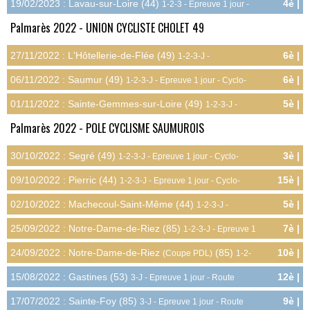
19/02/2023 : Lavau-sur-Loire (44)
4è |
1-2-3 - Epreuve 1 jour -
10.5pts
Route
Palmarès 2022 - UNION CYCLISTE CHOLET 49
27/11/2022 : L'Hôtellerie-de-Flée (49)
6è |
1-2-3-J -
11.3pts
Championnat Départemental - Cyclo-cross
06/11/2022 : Saumur (49)
6è |
1-2-3-J - Epreuve 1 jour - Cyclo-
7.5pts
cross
01/11/2022 : Sainte-Gemmes-sur-Loire (49)
5è |
1-2-3-J -
9.0pts
Epreuve 1 jour - Cyclo-cross
Palmarès 2022 - POLE CYCLISME SAUMUROIS
30/10/2022 : Segré (49)
3è |
1-2-3-J - Epreuve 1 jour - Cyclo-
12.0pts
cross
09/10/2022 : Pierric (44)
15è |
1-2-3-J - Epreuve 1 jour - Cyclo-
0.8pts
cross
02/10/2022 : Machecoul-Saint-Même (44)
5è |
1-2-3-J -
9.0pts
Epreuve 1 jour - Cyclo-cross
25/09/2022 : Notre-Dame-de-Riez (85)
7è |
1-2-3-J - Epreuve 1
6.8pts
jour - Cyclo-cross
24/09/2022 : Notre-Dame-de-Riez
(85)
10è |
(Coupe PDL)
1-2-
4.5pts
3-J - Epreuve 1 jour - Cyclo-cross
15/08/2022 : Gastines (53)
12è |
3-J - Epreuve 1 jour - Route
2.0pts
17/07/2022 : Sainte-Foy (85)
9è |
3-J - Epreuve 1 jour - Route