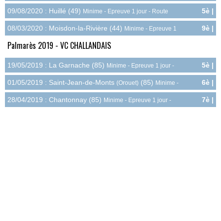
3.0pts
Route
09/08/2020 : Huillé (49)
5è |
Minime - Epreuve 1 jour - Route
3.6pts
08/03/2020 : Moisdon-la-Rivière (44)
9è |
Minime - Epreuve 1
2.1pts
jour - Route
Palmarès 2019 - VC CHALLANDAIS
19/05/2019 : La Garnache (85)
5è |
Minime - Epreuve 1 jour -
6.0pts
Route
01/05/2019 : Saint-Jean-de-Monts
(85)
6è |
(Orouet)
Minime -
5.0pts
Epreuve 1 jour - Route
28/04/2019 : Chantonnay (85)
7è |
Minime - Epreuve 1 jour -
4.0pts
Route