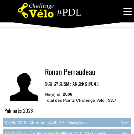
≡
#PDL
Ronan Perraudeau
SCO CYCLISME ANGERS
#049
Né(e) en
2006
Total des Points Challenge Velo :
53.7
Palmarès 2026
31/05/2026 : Morannes (49)
1er |
2-3 - Championnat
18.0pts
Départemental - Route
23/05/2026 : Saint-Pierre-Montlimart (49)
1er |
2-3 - Epreuve 1