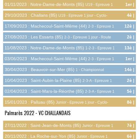
Epreuve 1 jour - Cyclo-cross
01/11/2023 : Notre-Dame-de-Monts (85)
1er |
U19 - Epreuve 1
12.0pts
jour - Cyclo-cross
29/10/2023 : Challans (85)
4è |
U19 - Epreuve 1 jour - Cyclo-
8.4pts
cross
17/09/2023 : Machecoul-Saint-Même (44)
12è |
2-3 - Epreuve 1
2.4pts
jour - Route
27/08/2023 : Les Essarts (85)
2è |
2-3 - Epreuve 1 jour - Route
10.8pts
11/08/2023 : Notre-Dame-de-Monts (85)
13è |
1-2-3 - Epreuve 1
2.3pts
jour - Route
03/06/2023 : Machecoul-Saint-Même (44)
1er |
2-3 - Epreuve 1
12.0pts
jour - Route
30/04/2023 : Beauvoir-sur-Mer (85)
14è |
1 - Championnat
2.3pts
Départemental - Route
10/04/2023 : Saint-Aubin-la-Plaine (85)
2è |
2-3-A - Epreuve 1
10.8pts
jour - Route
02/04/2023 : Saint-Mars-la-Réorthe (85)
5è |
2-3-A - Epreuve 1
7.2pts
jour - Route
15/01/2023 : Palluau (85)
8è |
Junior - Epreuve 1 jour - Cyclo-
4.0pts
cross
Palmarès 2022 - VC CHALLANDAIS
27/11/2022 : Saint-Jean-de-Monts (85)
7è |
Junior - Epreuve 1
4.5pts
jour - Cyclo-cross
20/11/2022 : La Roche-sur-Yon (85)
6è |
Junior - Epreuve 1