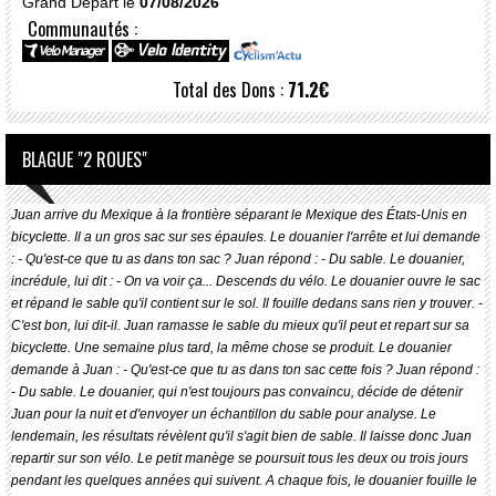
Grand Départ le
07/08/2026
Communautés :
Total des Dons :
71.2€
BLAGUE "2 ROUES"
Juan arrive du Mexique à la frontière séparant le Mexique des États-Unis en
bicyclette. Il a un gros sac sur ses épaules. Le douanier l'arrête et lui demande
: - Qu'est-ce que tu as dans ton sac ? Juan répond : - Du sable. Le douanier,
incrédule, lui dit : - On va voir ça... Descends du vélo. Le douanier ouvre le sac
et répand le sable qu'il contient sur le sol. Il fouille dedans sans rien y trouver. -
C'est bon, lui dit-il. Juan ramasse le sable du mieux qu'il peut et repart sur sa
bicyclette. Une semaine plus tard, la même chose se produit. Le douanier
demande à Juan : - Qu'est-ce que tu as dans ton sac cette fois ? Juan répond :
- Du sable. Le douanier, qui n'est toujours pas convaincu, décide de détenir
Juan pour la nuit et d'envoyer un échantillon du sable pour analyse. Le
lendemain, les résultats révèlent qu'il s'agit bien de sable. Il laisse donc Juan
repartir sur son vélo. Le petit manège se poursuit tous les deux ou trois jours
pendant les quelques années qui suivent. A chaque fois, le douanier fouille le