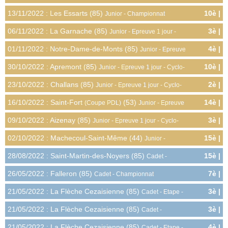
5.0pts
jour - Cyclo-cross
13/11/2022 : Les Essarts (85)
10è |
Junior - Championnat
4.5pts
Départemental - Cyclo-cross
06/11/2022 : La Garnache (85)
3è |
Junior - Epreuve 1 jour -
8.0pts
Cyclo-cross
01/11/2022 : Notre-Dame-de-Monts (85)
4è |
Junior - Epreuve
7.0pts
1 jour - Cyclo-cross
30/10/2022 : Apremont (85)
10è |
Junior - Epreuve 1 jour - Cyclo-
3.0pts
cross
23/10/2022 : Challans (85)
2è |
Junior - Epreuve 1 jour - Cyclo-
9.0pts
cross
16/10/2022 : Saint-Fort
(53)
14è |
(Coupe PDL)
Junior - Epreuve
1.0pts
1 jour - Cyclo-cross
09/10/2022 : Aizenay (85)
3è |
Junior - Epreuve 1 jour - Cyclo-
8.0pts
cross
02/10/2022 : Machecoul-Saint-Même (44)
15è |
Junior -
0.5pts
Epreuve 1 jour - Cyclo-cross
28/08/2022 : Saint-Martin-des-Noyers (85)
15è |
Cadet -
0.4pts
Epreuve 1 jour - Route
26/05/2022 : Falleron (85)
7è |
Cadet - Championnat
5.4pts
Départemental - Route
21/05/2022 : La Flèche Cezaisienne (85)
3è |
Cadet - Etape -
3.2pts
Route
21/05/2022 : La Flèche Cezaisienne (85)
3è |
Cadet -
9.6pts
Classement Général - Route
21/05/2022 : La Flèche Cezaisienne (85)
4è |
Cadet - Etape -