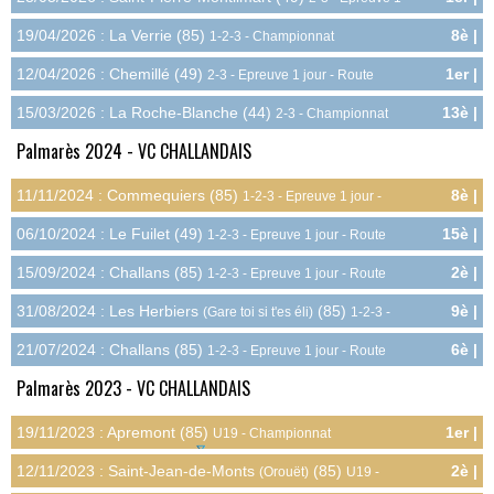
12.0pts
jour - Route
19/04/2026 : La Verrie (85)
8è |
1-2-3 - Championnat
9.0pts
Départemental - Route
12/04/2026 : Chemillé (49)
1er |
2-3 - Epreuve 1 jour - Route
12.0pts
15/03/2026 : La Roche-Blanche (44)
13è |
2-3 - Championnat
2.7pts
Départemental - Route
Palmarès 2024 - VC CHALLANDAIS
11/11/2024 : Commequiers (85)
8è |
1-2-3 - Epreuve 1 jour -
6.0pts
Cyclo-cross
06/10/2024 : Le Fuilet (49)
15è |
1-2-3 - Epreuve 1 jour - Route
0.8pts
15/09/2024 : Challans (85)
2è |
1-2-3 - Epreuve 1 jour - Route
13.5pts
31/08/2024 : Les Herbiers
(85)
9è |
(Gare toi si t'es éli)
1-2-3 -
5.3pts
Epreuve 1 jour - Route
21/07/2024 : Challans (85)
6è |
1-2-3 - Epreuve 1 jour - Route
7.5pts
Palmarès 2023 - VC CHALLANDAIS
19/11/2023 : Apremont (85)
1er |
U19 - Championnat
18.0pts
Départemental - Cyclo-cross
12/11/2023 : Saint-Jean-de-Monts
(85)
2è |
(Orouët)
U19 -
10.8pts