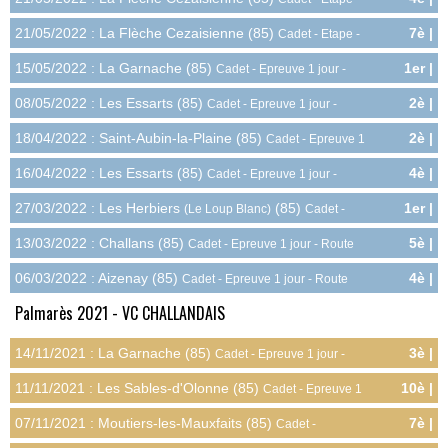
2.8pts
Route
21/05/2022 : La Flèche Cezaisienne (85)
7è |
Cadet - Etape -
1.8pts
Route
15/05/2022 : La Garnache (85)
1er |
Cadet - Epreuve 1 jour -
8.0pts
Route
08/05/2022 : Les Essarts (85)
2è |
Cadet - Epreuve 1 jour -
7.2pts
Route
18/04/2022 : Saint-Aubin-la-Plaine (85)
2è |
Cadet - Epreuve 1
7.2pts
jour - Route
16/04/2022 : Les Essarts (85)
4è |
Cadet - Epreuve 1 jour -
5.6pts
Route
27/03/2022 : Les Herbiers
(85)
1er |
(Le Loup Blanc)
Cadet -
8.0pts
Epreuve 1 jour - Route
13/03/2022 : Challans (85)
5è |
Cadet - Epreuve 1 jour - Route
4.8pts
06/03/2022 : Aizenay (85)
4è |
Cadet - Epreuve 1 jour - Route
5.6pts
Palmarès 2021 - VC CHALLANDAIS
14/11/2021 : La Garnache (85)
3è |
Cadet - Epreuve 1 jour -
6.4pts
Cyclo-cross
11/11/2021 : Les Sables-d'Olonne (85)
10è |
Cadet - Epreuve 1
2.4pts
jour - Cyclo-cross
07/11/2021 : Moutiers-les-Mauxfaits (85)
7è |
Cadet -
5.4pts
Championnat Départemental - Cyclo-cross