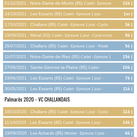
01/11/2021 : Notre-Dame-de-Monts (85)
12è |
Cadet - Epreuve
1.6pts
1 jour - Cyclo-cross
24/10/2021 : Les Essarts (85)
1er |
Cadet - Epreuve 1 jour -
8.0pts
Cyclo-cross
17/10/2021 : Challans (85)
3è |
Cadet - Epreuve 1 jour - Cyclo-
6.4pts
cross
19/09/2021 : Méral (53)
9è |
Cadet - Epreuve 1 jour - Cyclo-cross
2.8pts
25/07/2021 : Challans (85)
5è |
Cadet - Epreuve 1 jour - Route
4.8pts
11/07/2021 : Notre-Dame-de-Riez (85)
15è |
Cadet - Epreuve 1
0.4pts
jour - Route
27/06/2021 : Sainte-Gemme-la-Plaine (85)
10è |
Cadet -
2.4pts
Epreuve 1 jour - Route
19/06/2021 : Les Essarts (85)
7è |
Cadet - Epreuve 1 jour -
3.6pts
Route
30/05/2021 : Les Essarts (85)
11è |
Cadet - Epreuve 1 jour -
2.0pts
Route
Palmarès 2020 - VC CHALLANDAIS
18/10/2020 : Challans (85)
11è |
Cadet - Epreuve 1 jour - Cyclo-
2.0pts
cross
11/10/2020 : Les Essarts (85)
14è |
Cadet - Epreuve 1 jour -
0.8pts
Cyclo-cross
19/09/2020 : Les Achards (85)
6è |
Minime - Epreuve 1 jour -