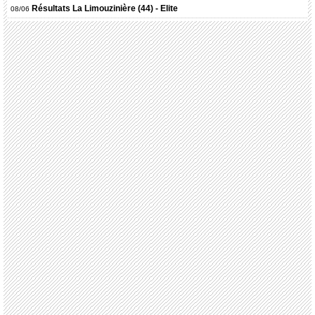
Résultats
La Limouzinière (44) - Elite
08/06
Résultats
Châteaubriant (44) - 1-2-3
08/06