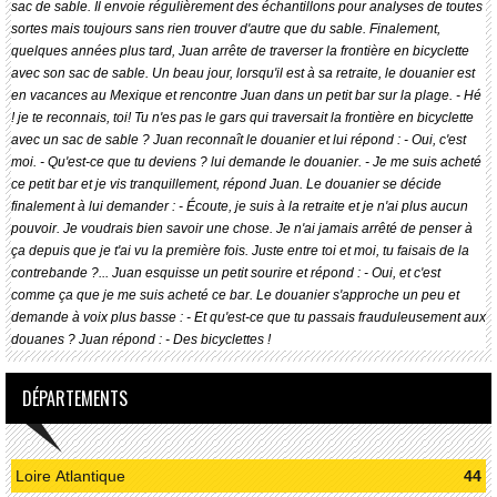
sac de sable. Il envoie régulièrement des échantillons pour analyses de toutes
sortes mais toujours sans rien trouver d'autre que du sable. Finalement,
quelques années plus tard, Juan arrête de traverser la frontière en bicyclette
avec son sac de sable. Un beau jour, lorsqu'il est à sa retraite, le douanier est
en vacances au Mexique et rencontre Juan dans un petit bar sur la plage. - Hé
! je te reconnais, toi! Tu n'es pas le gars qui traversait la frontière en bicyclette
avec un sac de sable ? Juan reconnaît le douanier et lui répond : - Oui, c'est
moi. - Qu'est-ce que tu deviens ? lui demande le douanier. - Je me suis acheté
ce petit bar et je vis tranquillement, répond Juan. Le douanier se décide
finalement à lui demander : - Écoute, je suis à la retraite et je n'ai plus aucun
pouvoir. Je voudrais bien savoir une chose. Je n'ai jamais arrêté de penser à
ça depuis que je t'ai vu la première fois. Juste entre toi et moi, tu faisais de la
contrebande ?... Juan esquisse un petit sourire et répond : - Oui, et c'est
comme ça que je me suis acheté ce bar. Le douanier s'approche un peu et
demande à voix plus basse : - Et qu'est-ce que tu passais frauduleusement aux
douanes ? Juan répond : - Des bicyclettes !
DÉPARTEMENTS
Loire Atlantique
44