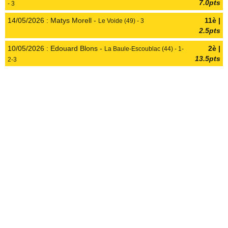
7.0pts
- 3
14/05/2026 : Matys Morell -
11è |
Le Voide (49) - 3
2.5pts
10/05/2026 : Edouard Blons -
2è |
La Baule-Escoublac (44) - 1-
13.5pts
2-3