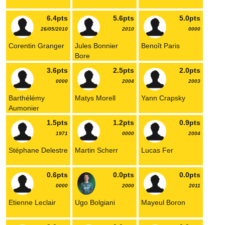
6.4pts
5.6pts
5.0pts
26/05/2010
2010
0000
Corentin Granger
Jules Bonnier
Benoît Paris
Bore
3.6pts
2.5pts
2.0pts
0000
2004
2003
Barthélémy
Matys Morell
Yann Crapsky
Aumonier
1.5pts
1.2pts
0.9pts
1971
0000
2004
Stéphane Delestre
Martin Scherr
Lucas Fer
0.6pts
0.0pts
0.0pts
0000
2000
2011
Etienne Leclair
Ugo Bolgiani
Mayeul Boron