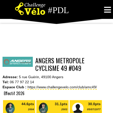
≡
#PDL
ANGERS METROPOLE
CYCLISME 49 #049
Adresse:
5 rue Guérin, 49100 Angers
Tel:
06 77 97 22 14
Espace Club :
https://www.challengevelo.com/club/amc49/
Effectif 2026
44.6pts
31.1pts
30.0pts
2004
2003
05/07/1977