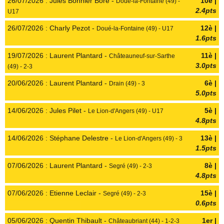
26/07/2026 : Jules Bonnier Bore -
10è |
Doué-la-Fontaine (49) -
2.4pts
U17
26/07/2026 : Charly Pezot -
12è |
Doué-la-Fontaine (49) - U17
1.6pts
19/07/2026 : Laurent Plantard -
11è |
Châteauneuf-sur-Sarthe
3.0pts
(49) - 2-3
20/06/2026 : Laurent Plantard -
6è |
Drain (49) - 3
5.0pts
14/06/2026 : Jules Pilet -
5è |
Le Lion-d'Angers (49) - U17
4.8pts
14/06/2026 : Stéphane Delestre -
13è |
Le Lion-d'Angers (49) - 3
1.5pts
07/06/2026 : Laurent Plantard -
8è |
Segré (49) - 2-3
4.8pts
07/06/2026 : Etienne Leclair -
15è |
Segré (49) - 2-3
0.6pts
05/06/2026 : Quentin Thibault -
1er |
Châteaubriant (44) - 1-2-3