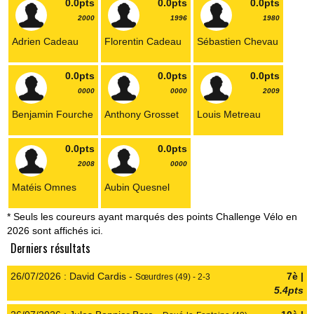
0.0pts
0.0pts
0.0pts
2000
1996
1980
Adrien Cadeau
Florentin Cadeau
Sébastien Chevau
0.0pts
0.0pts
0.0pts
0000
0000
2009
Benjamin Fourche
Anthony Grosset
Louis Metreau
0.0pts
0.0pts
2008
0000
Matéis Omnes
Aubin Quesnel
* Seuls les coureurs ayant marqués des points Challenge Vélo en
2026 sont affichés ici.
Derniers résultats
26/07/2026 : David Cardis -
7è |
Sœurdres (49) - 2-3
5.4pts