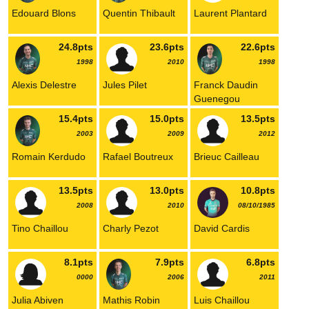
Edouard Blons
Quentin Thibault
Laurent Plantard
24.8pts
23.6pts
22.6pts
1998
2010
1998
Alexis Delestre
Jules Pilet
Franck Daudin
Guenegou
15.4pts
15.0pts
13.5pts
2003
2009
2012
Romain Kerdudo
Rafael Boutreux
Brieuc Cailleau
13.5pts
13.0pts
10.8pts
2008
2010
08/10/1985
Tino Chaillou
Charly Pezot
David Cardis
8.1pts
7.9pts
6.8pts
0000
2006
2011
Julia Abiven
Mathis Robin
Luis Chaillou