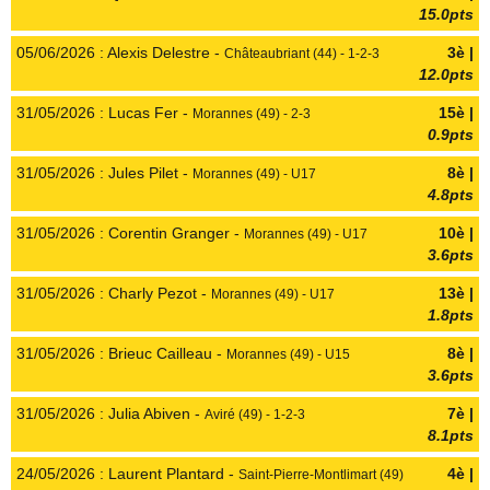
15.0pts
05/06/2026 : Alexis Delestre -
3è |
Châteaubriant (44) - 1-2-3
12.0pts
31/05/2026 : Lucas Fer -
15è |
Morannes (49) - 2-3
0.9pts
31/05/2026 : Jules Pilet -
8è |
Morannes (49) - U17
4.8pts
31/05/2026 : Corentin Granger -
10è |
Morannes (49) - U17
3.6pts
31/05/2026 : Charly Pezot -
13è |
Morannes (49) - U17
1.8pts
31/05/2026 : Brieuc Cailleau -
8è |
Morannes (49) - U15
3.6pts
31/05/2026 : Julia Abiven -
7è |
Aviré (49) - 1-2-3
8.1pts
24/05/2026 : Laurent Plantard -
4è |
Saint-Pierre-Montlimart (49)