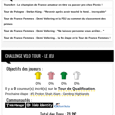
Transfert : Le champion de France amateur en titre va passer pro chez Picnic !
Tour de Pologne : Stefan Küng : "Revenir après avoir touché le fond... incroyable"
Tour de France Femmes : Demi Vollering et la FDJ au sommet du classement des
primes
Tour de France Femmes : Demi Vollering : "Ne laissez personne vous arrêter... "
Tour de France Femmes : Demi Vollering... la 9e étape et le Tour de France Femmes !
CHALLENGE VELO TOUR - LE JEU
Objectifs des joueurs :
0%
0%
0%
0%
Il y a
0
coureur(s) incrit(s) sur le
Tour de Qualification
.
Prochaine étape :
#5 Proton Shah Alam - Genting Highlands
Communautés :
Total des Dons :
71.2€