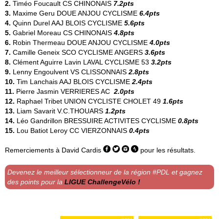
2.
Timéo Foucault
CS CHINONAIS
7.2pts
3.
Maxime Geru
DOUE ANJOU CYCLISME
6.4pts
4.
Quinn Durel
AAJ BLOIS CYCLISME
5.6pts
5.
Gabriel Moreau
CS CHINONAIS
4.8pts
6.
Robin Thermeau
DOUE ANJOU CYCLISME
4.0pts
7.
Camille Geneix
SCO CYCLISME ANGERS
3.6pts
8.
Clément Aguirre Lavin
LAVAL CYCLISME 53
3.2pts
9.
Lenny Engoulvent
VS CLISSONNAIS
2.8pts
10.
Tim Lanchais
AAJ BLOIS CYCLISME
2.4pts
11.
Pierre Jasmin
VERRIERES AC
2.0pts
12.
Raphael Tribet
UNION CYCLISTE CHOLET 49
1.6pts
13.
Liam Savarit
V.C.THOUARS
1.2pts
14.
Léo Gandrillon
BRESSUIRE ACTIVITES CYCLISME
0.8pts
15.
Lou Batiot Leroy
CC VIERZONNAIS
0.4pts
Remerciements à
David Cardis
pour les résultats.
Devenez le meilleur sélectionneur de la région #PDL et gagnez
des points pour la
LIGUE ChallengeVélo !