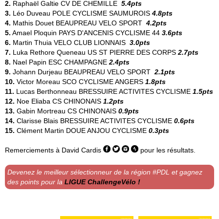
2.
Raphaël Galtie
CV DE CHEMILLE
5.4pts
3.
Léo Duveau
POLE CYCLISME SAUMUROIS
4.8pts
4.
Mathis Douet
BEAUPREAU VELO SPORT
4.2pts
5.
Amael Ploquin
PAYS D'ANCENIS CYCLISME 44
3.6pts
6.
Martin Thuia
VELO CLUB LIONNAIS
3.0pts
7.
Luka Rethore Queneau
US ST PIERRE DES CORPS
2.7pts
8.
Nael Papin
ESC CHAMPAGNE
2.4pts
9.
Johann Durjeau
BEAUPREAU VELO SPORT
2.1pts
10.
Victor Moreau
SCO CYCLISME ANGERS
1.8pts
11.
Lucas Berthonneau
BRESSUIRE ACTIVITES CYCLISME
1.5pts
12.
Noe Eliaba
CS CHINONAIS
1.2pts
13.
Gabin Mortreau
CS CHINONAIS
0.9pts
14.
Clarisse Blais
BRESSUIRE ACTIVITES CYCLISME
0.6pts
15.
Clément Martin
DOUE ANJOU CYCLISME
0.3pts
Remerciements à
David Cardis
pour les résultats.
Devenez le meilleur sélectionneur de la région #PDL et gagnez
des points pour la
LIGUE ChallengeVélo !