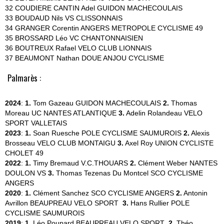
32 COUDIERE CANTIN Adel GUIDON MACHECOULAIS
33 BOUDAUD Nils VS CLISSONNAIS
34 GRANGER Corentin ANGERS METROPOLE CYCLISME 49
35 BROSSARD Léo VC CHANTONNAISIEN
36 BOUTREUX Rafael VELO CLUB LIONNAIS
37 BEAUMONT Nathan DOUE ANJOU CYCLISME
Palmarès :
2024
:
1.
Tom Gazeau
GUIDON MACHECOULAIS
2.
Thomas
Moreau
UC NANTES ATLANTIQUE
3.
Adelin Rolandeau
VELO
SPORT VALLETAIS
2023
:
1.
Soan Ruesche
POLE CYCLISME SAUMUROIS
2.
Alexis
Brosseau
VELO CLUB MONTAIGU
3.
Axel Roy
UNION CYCLISTE
CHOLET 49
2022
:
1.
Timy Bremaud
V.C.THOUARS
2.
Clément Weber
NANTES
DOULON VS
3.
Thomas Tezenas Du Montcel
SCO CYCLISME
ANGERS
2020
:
1.
Clément Sanchez
SCO CYCLISME ANGERS
2.
Antonin
Avrillon
BEAUPREAU VELO SPORT
3.
Hans Rullier
POLE
CYCLISME SAUMUROIS
2019
:
1.
Léo Poupard
BEAUPREAU VELO SPORT
2.
Théo