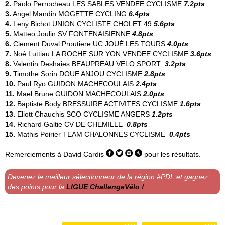
2.
Paolo Perrocheau
LES SABLES VENDEE CYCLISME
7.2pts
3.
Angel Mandin
MOGETTE CYCLING
6.4pts
4.
Leny Bichot
UNION CYCLISTE CHOLET 49
5.6pts
5.
Matteo Joulin
SV FONTENAISIENNE
4.8pts
6.
Clement Duval Proutiere
UC JOUÉ LES TOURS
4.0pts
7.
Noé Luttiau
LA ROCHE SUR YON VENDEE CYCLISME
3.6pts
8.
Valentin Deshaies
BEAUPREAU VELO SPORT
3.2pts
9.
Timothe Sorin
DOUE ANJOU CYCLISME
2.8pts
10.
Paul Ryo
GUIDON MACHECOULAIS
2.4pts
11.
Mael Brune
GUIDON MACHECOULAIS
2.0pts
12.
Baptiste Body
BRESSUIRE ACTIVITES CYCLISME
1.6pts
13.
Eliott Chauchis
SCO CYCLISME ANGERS
1.2pts
14.
Richard Galtie
CV DE CHEMILLE
0.8pts
15.
Mathis Poirier
TEAM CHALONNES CYCLISME
0.4pts
Remerciements à
David Cardis
pour les résultats.
Devenez le meilleur sélectionneur de la région #PDL et gagnez
des points pour la
LIGUE ChallengeVélo !