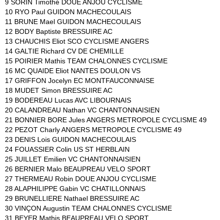
9 SORIN Timothé DOUE ANJOU CYCLISME
10 RYO Paul GUIDON MACHECOULAIS
11 BRUNE Mael GUIDON MACHECOULAIS
12 BODY Baptiste BRESSUIRE AC
13 CHAUCHIS Eliot SCO CYCLISME ANGERS
14 GALTIE Richard CV DE CHEMILLE
15 POIRIER Mathis TEAM CHALONNES CYCLISME
16 MC QUAIDE Eliot NANTES DOULON VS
17 GRIFFON Jocelyn EC MONTFAUCONNAISE
18 MUDET Simon BRESSUIRE AC
19 BODEREAU Lucas AVC LIBOURNAIS
20 CALANDREAU Nathan VC CHANTONNAISIEN
21 BONNIER BORE Jules ANGERS METROPOLE CYCLISME 49
22 PEZOT Charly ANGERS METROPOLE CYCLISME 49
23 DENIS Lois GUIDON MACHECOULAIS
24 FOUASSIER Colin US ST HERBLAIN
25 JUILLET Emilien VC CHANTONNAISIEN
26 BERNIER Malo BEAUPREAU VELO SPORT
27 THERMEAU Robin DOUE ANJOU CYCLISME
28 ALAPHILIPPE Gabin VC CHATILLONNAIS
29 BRUNELLIERE Nathael BRESSUIRE AC
30 VINÇON Augustin TEAM CHALONNES CYCLISME
31 BEYER Mathis BEAUPREAU VELO SPORT