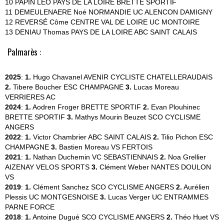
10 PAPIN LEO PAYS DE LA LOIRE BRETTE SPORTIF
11 DEMEULENAERE Noé NORMANDIE UC ALENCON DAMIGNY
12 REVERSÉ Côme CENTRE VAL DE LOIRE UC MONTOIRE
13 DENIAU Thomas PAYS DE LA LOIRE ABC SAINT CALAIS
Palmarès :
2025
:
1.
Hugo Chavanel
AVENIR CYCLISTE CHATELLERAUDAIS
2.
Tibere Boucher
ESC CHAMPAGNE
3.
Lucas Moreau
VERRIERES AC
2024
:
1.
Aodren Froger
BRETTE SPORTIF
2.
Evan Plouhinec
BRETTE SPORTIF
3.
Mathys Mourin Beuzet
SCO CYCLISME
ANGERS
2022
:
1.
Victor Chambrier
ABC SAINT CALAIS
2.
Tilio Pichon
ESC
CHAMPAGNE
3.
Bastien Moreau
VS FERTOIS
2021
:
1.
Nathan Duchemin
VC SEBASTIENNAIS
2.
Noa Grellier
AIZENAY VELOS SPORTS
3.
Clément Weber
NANTES DOULON
VS
2019
:
1.
Clément Sanchez
SCO CYCLISME ANGERS
2.
Aurélien
Plessis
UC MONTGESNOISE
3.
Lucas Verger
UC ENTRAMMES
PARNE FORCE
2018
:
1.
Antoine Dugué
SCO CYCLISME ANGERS
2.
Théo Huet
VS