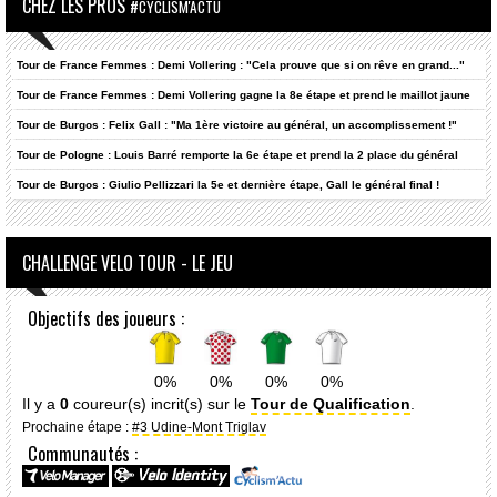
CHEZ LES PROS
#CYCLISM'ACTU
Tour de France Femmes : Demi Vollering : "Cela prouve que si on rêve en grand..."
Tour de France Femmes : Demi Vollering gagne la 8e étape et prend le maillot jaune
Tour de Burgos : Felix Gall : "Ma 1ère victoire au général, un accomplissement !"
Tour de Pologne : Louis Barré remporte la 6e étape et prend la 2 place du général
Tour de Burgos : Giulio Pellizzari la 5e et dernière étape, Gall le général final !
CHALLENGE VELO TOUR - LE JEU
Objectifs des joueurs :
0%
0%
0%
0%
Il y a
0
coureur(s) incrit(s) sur le
Tour de Qualification
.
Prochaine étape :
#3 Udine-Mont Triglav
Communautés :