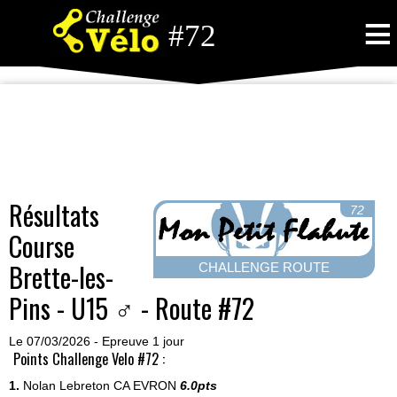
≡
#72
Résultats
72
Course
Brette-les-
CHALLENGE ROUTE
Pins - U15 ♂ - Route #72
Le 07/03/2026 - Epreuve 1 jour
Points Challenge Velo #72 :
1.
Nolan Lebreton
CA EVRON
6.0pts