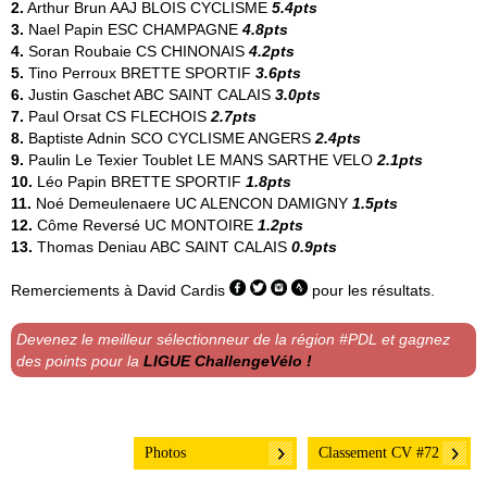
2.
Arthur Brun
AAJ BLOIS CYCLISME
5.4pts
3.
Nael Papin
ESC CHAMPAGNE
4.8pts
4.
Soran Roubaie
CS CHINONAIS
4.2pts
5.
Tino Perroux
BRETTE SPORTIF
3.6pts
6.
Justin Gaschet
ABC SAINT CALAIS
3.0pts
7.
Paul Orsat
CS FLECHOIS
2.7pts
8.
Baptiste Adnin
SCO CYCLISME ANGERS
2.4pts
9.
Paulin Le Texier Toublet
LE MANS SARTHE VELO
2.1pts
10.
Léo Papin
BRETTE SPORTIF
1.8pts
11.
Noé Demeulenaere
UC ALENCON DAMIGNY
1.5pts
12.
Côme Reversé
UC MONTOIRE
1.2pts
13.
Thomas Deniau
ABC SAINT CALAIS
0.9pts
Remerciements à
David Cardis
pour les résultats.
Devenez le meilleur sélectionneur de la région #PDL et gagnez
des points pour la
LIGUE ChallengeVélo !
Photos
Classement CV #72