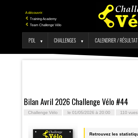
A découvrir:
Training Academy
Team Challenge Vélo
PDL
CHALLENGES
CALENDRIER / RÉSULTA
►
►
Bilan Avril 2026 Challenge Vélo #44
Challenge Vélo
le 01/05/2026 à 20:00
110 vues
Retrouvez les statisti