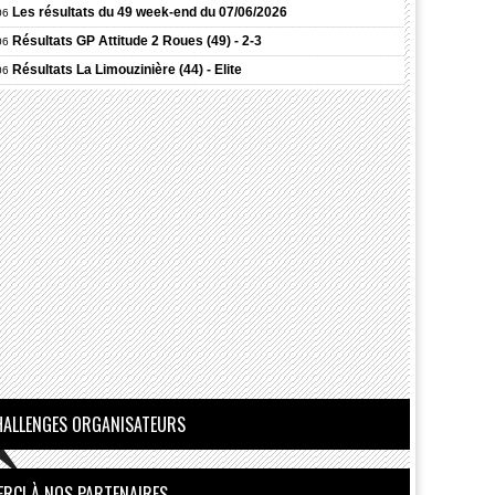
Les résultats du 49 week-end du 07/06/2026
06
Résultats
GP Attitude 2 Roues (49) - 2-3
06
Résultats
La Limouzinière (44) - Elite
06
Résultats
Châteaubriant (44) - 1-2-3
06
HALLENGES ORGANISATEURS
ERCI À NOS PARTENAIRES