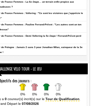
r de France Femmes : La 6e étape… un terrain enfin propice aux
oudeuses ?
r de France Femmes : Vollering : "Ce sont les victoires que j’apprécie le
s"
r de France Femmes : Pauline Ferrand-Prévot : "Les autres sont un ton
dessus"
r de France Femmes : Demi Vollering la 5e étape ! Ferrand-Prévot perd
r de Pologne : Jamais 2 sans 3 pour Jonathan Milan, vainqueur de la 3e
e !
ALLENGE VELO TOUR - LE JEU
bjectifs des joueurs :
0%
0%
0%
0%
 y a
0
coureur(s) incrit(s) sur le
Tour de Qualification
.
rand Départ le
07/08/2026