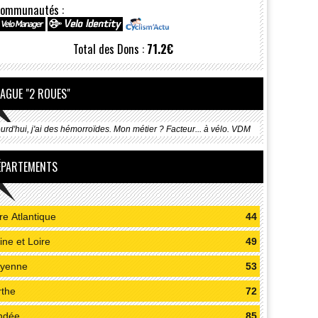
ommunautés :
Total des Dons :
71.2€
LAGUE "2 ROUES"
urd'hui, j'ai des hémorroïdes. Mon métier ? Facteur... à vélo. VDM
ÉPARTEMENTS
re Atlantique
44
ne et Loire
49
yenne
53
rthe
72
ndée
85