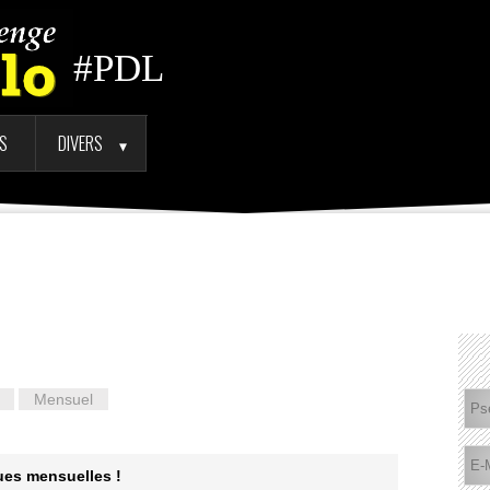
#PDL
TS
DIVERS
►
Mensuel
ques mensuelles !