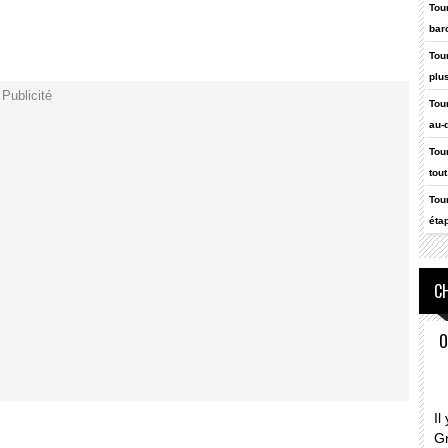
Tou
bar
Tou
plu
Publicité
Tou
au-
Tou
tout
Tou
étap
CH
O
Il
G