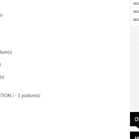
08/
08/
s)
08/
08/
ium(s)
)
s)
ION ) - 1 podium(s)
C
M