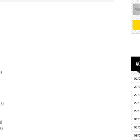
A
)
01/
27/
)
27/
27/
s)
27/
01/
s)
01/
s)
08/