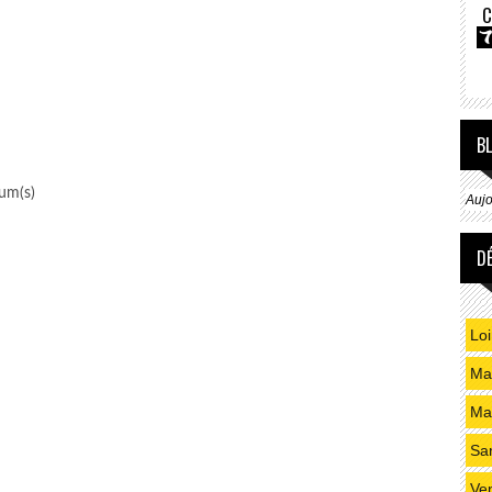
C
B
um(s)
Aujo
D
Loi
Mai
Ma
Sa
Ve