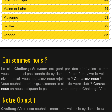
Loire Atlantique
44
Maine et Loire
49
Mayenne
53
Sarthe
72
Vendée
85
Qui sommes-nous ?
Le site
ChallengeVelo.com
est géré par des bénévoles, comme
vous, eux aussi passionnés de cyclisme, afin de faire vivre le vélo au
niveau local. Vous souhaitez-nous rejoindre ?
Contactez-nous
!
Vous souhaitez créer gratuitement le site de votre club ?
Contactez-
nous
en nous indiquant le pseudo de votre compte Challenge Vélo !
Notre Objectif
ChallengeVelo.com
souhaite mettre en valeur le cyclisme
local
, et