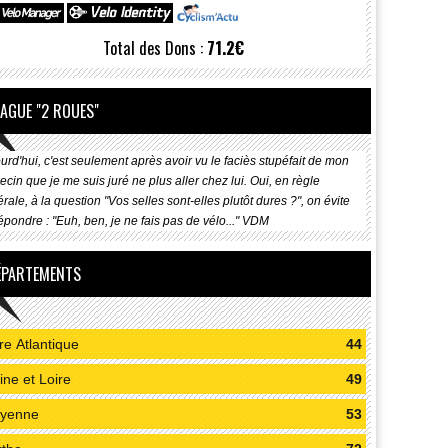
Total des Dons :
71.2€
LAGUE "2 ROUES"
urd'hui, c'est seulement après avoir vu le faciès stupéfait de mon
cin que je me suis juré ne plus aller chez lui. Oui, en règle
rale, à la question "Vos selles sont-elles plutôt dures ?", on évite
épondre : "Euh, ben, je ne fais pas de vélo..." VDM
ÉPARTEMENTS
re Atlantique
44
ne et Loire
49
yenne
53