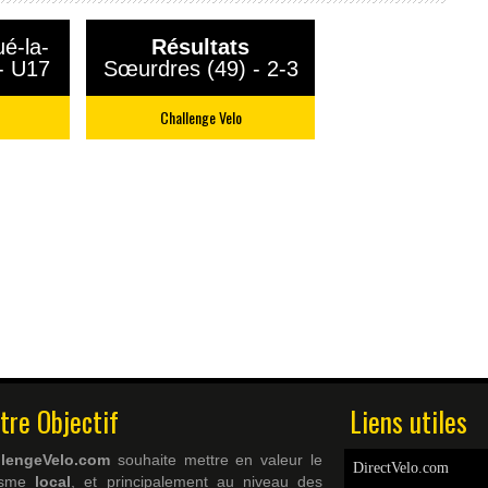
é-la-
Résultats
 - U17
Sœurdres (49) - 2-3
Challenge Velo
tre Objectif
Liens utiles
llengeVelo.com
souhaite mettre en valeur le
DirectVelo.com
lisme
local
, et principalement au niveau des