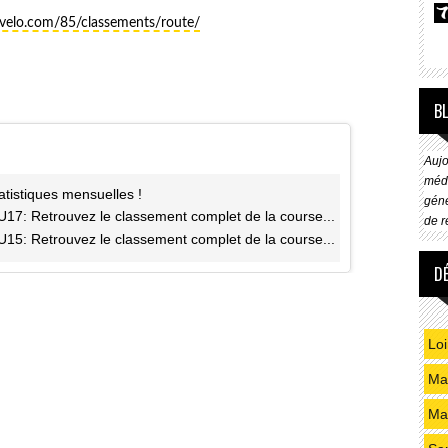
evelo.com/85/classements/route/
B
Aujo
méde
atistiques mensuelles !
géné
U17: Retrouvez le classement complet de la course...
de r
U15: Retrouvez le classement complet de la course...
D
Loi
Mai
Ma