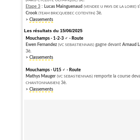
3è.
(PARIS CYCLISTE OLYMPIQUE)
Etape 3
:
Lucas Mainguenaud
s
(VENDEE U PAYS DE LA LOIRE)
Crook
3è.
(TEAM BRICQUEBEC COTENTIN)
>
Classements
Les résultats du 15/06/2025
Mouchamps - 1-2-3
♂
- Route
Ewen Fernandez
gagne devant
Arnaud 
(VC SEBASTIENNAIS)
3è.
>
Classements
Mouchamps - U15
♂
- Route
Mathys Mauger
remporte la course dev
(VC SEBASTIENNAIS)
3è.
CHANTONNAISIEN)
>
Classements