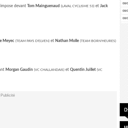
08/
'impose devant
Tom Mainguenaud
et
Jack
(LAVAL CYCLISME 53)
08/
08/
08/
Le Meyec
et
Nathan Molle
(TEAM PAYS D'ELVEN)
(TEAM BORN'HEURES)
ant
Morgan Gaudin
et
Quentin Juillet
(VC CHALLANDAIS)
(VC
Publicité
C
M