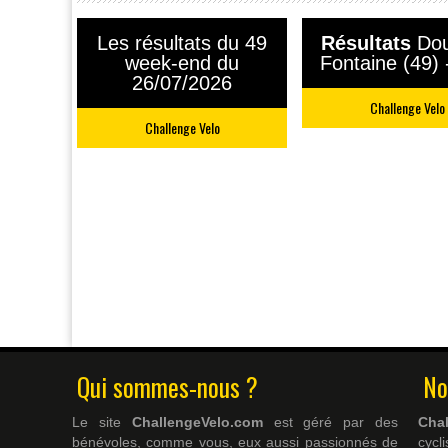
Les résultats du 49
Résultats
Dou
week-end du
Fontaine (49)
26/07/2026
Challenge Velo
Challenge Velo
Qui sommes-nous ?
No
Le site
ChallengeVelo.com
est géré par des
Cha
bénévoles, comme vous, eux aussi passionnés de
cyc