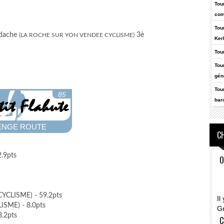
Tou
com
Tou
edache
3è
(LA ROCHE SUR YON VENDEE CYCLISME)
Ker
Tou
Tou
gén
Tou
85
bar
ENGE ROUTE
CH
.9pts
O
YCLISME) - 59.2pts
Il
ISME) - 8.0pts
G
8.2pts
C