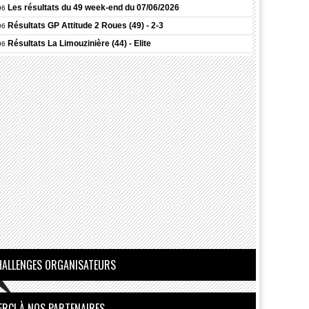
Les résultats du 49 week-end du 07/06/2026
06
Résultats
GP Attitude 2 Roues (49) - 2-3
06
Résultats
La Limouzinière (44) - Elite
06
Résultats
Châteaubriant (44) - 1-2-3
06
HALLENGES ORGANISATEURS
ERCI À NOS PARTENAIRES