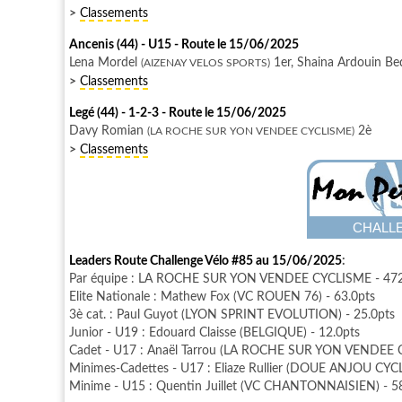
>
Classements
Ancenis (44) - U15 - Route le 15/06/2025
Lena Mordel
1er, Shaina Ardouin B
(AIZENAY VELOS SPORTS)
>
Classements
Legé (44) - 1-2-3 - Route le 15/06/2025
Davy Romian
2è
(LA ROCHE SUR YON VENDEE CYCLISME)
>
Classements
CHALL
Leaders Route Challenge Vélo #85 au 15/06/2025
:
Par équipe : LA ROCHE SUR YON VENDEE CYCLISME - 472
Elite Nationale : Mathew Fox (VC ROUEN 76) - 63.0pts
3è cat. : Paul Guyot (LYON SPRINT EVOLUTION) - 25.0pts
Junior - U19 : Edouard Claisse (BELGIQUE) - 12.0pts
Cadet - U17 : Anaël Tarrou (LA ROCHE SUR YON VENDEE C
Minimes-Cadettes - U17 : Eliaze Rullier (DOUE ANJOU CYCL
Minime - U15 : Quentin Juillet (VC CHANTONNAISIEN) - 5