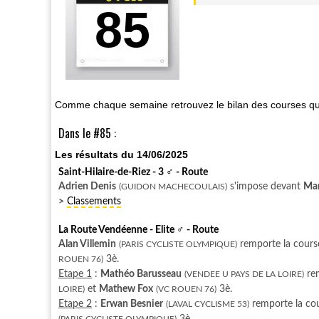
85
Comme chaque semaine retrouvez le bilan des courses qu
Dans le #85 :
Les résultats du 14/06/2025
Saint-Hilaire-de-Riez - 3
♂
- Route
Adrien Denis
s'impose devant
Mar
(GUIDON MACHECOULAIS)
>
Classements
La Route Vendéenne - Elite
♂
- Route
Alan Villemin
remporte la cour
(PARIS CYCLISTE OLYMPIQUE)
3è.
ROUEN 76)
Etape 1
:
Mathéo Barusseau
rem
(VENDEE U PAYS DE LA LOIRE)
et
Mathew Fox
3è.
LOIRE)
(VC ROUEN 76)
Etape 2
:
Erwan Besnier
remporte la co
(LAVAL CYCLISME 53)