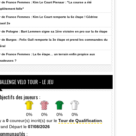
r de France Femmes : Kim Le Court Pienaar : "La course a été
plètement folle"
r de France Femmes : Kim Le Court remporte la 6e étape ! Cédrine
baol 2e
r de Pologne : Bart Lemmen signe sa 1ère victoire en pro sur la 4e étape
r de Burgos : Felix Gall remporte la 3e étape et prend les commandes du
éral
r de France Femmes : La 6e étape… un terrain enfin propice aux
oudeuses ?
ALLENGE VELO TOUR - LE JEU
bjectifs des joueurs :
0%
0%
0%
0%
 y a
0
coureur(s) incrit(s) sur le
Tour de Qualification
.
rand Départ le
07/08/2026
ommunautés :