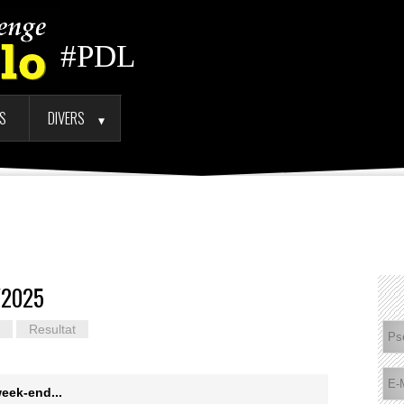
#PDL
TS
DIVERS
►
/2025
Resultat
week-end...