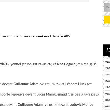
i se sont déroulées ce week-end dans le #85
A
01/
tial Guyonnet
et
Noe Cognet
3è.
(EC BOUGUENAISIEN)
(VC NAYAIS)
27/
27/
27/
se devant
Guillaume Adam
et
Léandre Huck
(VC ROUEN 76)
(VC
27/
01/
porte l'épreuve devant
Lucas Mainguenaud
(VENDEE U PAYS DE LA
01/
urse devant
Guillaume Adam
et
Ludovic Morice
(VC ROUEN 76)
08/