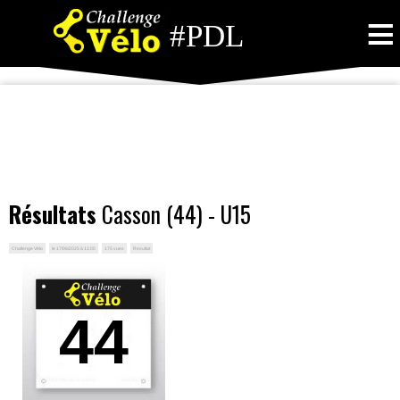
≡
#PDL
Résultats
Casson (44) - U15
Challenge Vélo
le 17/06/2025 à 11:00
175 vues
Resultat
44