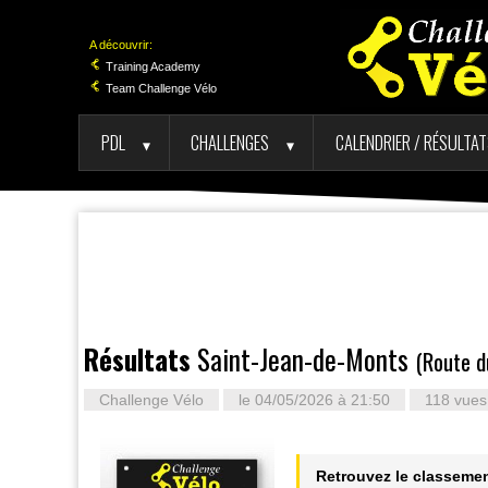
A découvrir:
Training Academy
Team Challenge Vélo
PDL
CHALLENGES
CALENDRIER / RÉSULTA
►
►
Résultats
Saint-Jean-de-Monts
(Route d
Challenge Vélo
le 04/05/2026 à 21:50
118 vues
Retrouvez le classemen