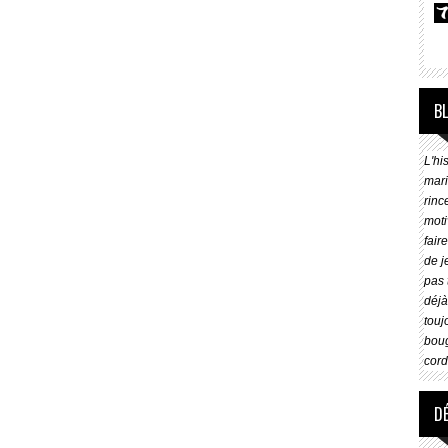
B
L'hi
mari
rinc
motive
fair
de jeu.
pas 
déjà p
touj
boug
D