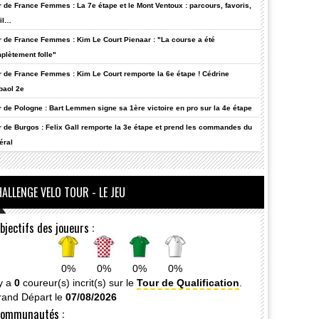
r de France Femmes : La 7e étape et le Mont Ventoux : parcours, favoris,
fil…
r de France Femmes : Kim Le Court Pienaar : "La course a été
plètement folle"
r de France Femmes : Kim Le Court remporte la 6e étape ! Cédrine
baol 2e
r de Pologne : Bart Lemmen signe sa 1ère victoire en pro sur la 4e étape
r de Burgos : Felix Gall remporte la 3e étape et prend les commandes du
éral
ALLENGE VELO TOUR - LE JEU
bjectifs des joueurs :
0%
0%
0%
0%
 y a
0
coureur(s) incrit(s) sur le
Tour de Qualification
.
rand Départ le
07/08/2026
ommunautés :