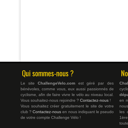
Qui sommes-nous ?
No
Le site
ChallengeVelo.com
est géré par des
Cha
bénévoles, comme vous, eux aussi passionnés de
cyc
cyclisme, afin de faire vivre le vélo au niveau local.
dép
Vous souhaitez-nous rejoindre ?
Contactez-nous
!
en m
Vous souhaitez créer gratuitement le site de votre
nous
club ?
Contactez-nous
en nous indiquant le pseudo
les 
de votre compte Challenge Vélo !
1ère
tout