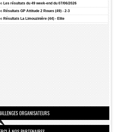
Les résultats du 49 week-end du 07/06/2026
06
Résultats
GP Attitude 2 Roues (49) - 2-3
06
Résultats
La Limouzinière (44) - Elite
06
Résultats
Châteaubriant (44) - 1-2-3
06
HALLENGES ORGANISATEURS
ERCI À NOS PARTENAIRES