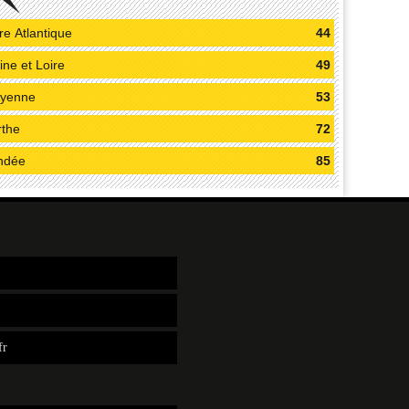
re Atlantique
44
ne et Loire
49
yenne
53
rthe
72
ndée
85
fr