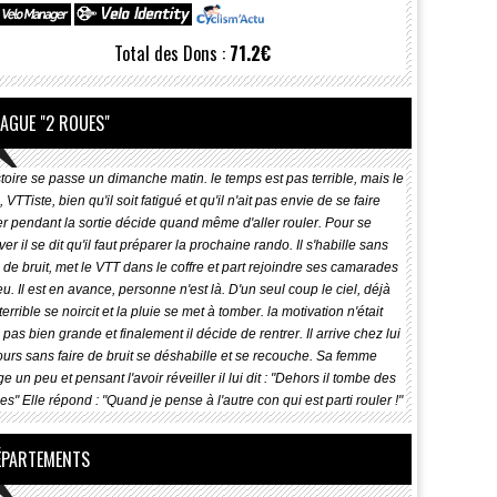
Total des Dons :
71.2€
LAGUE "2 ROUES"
stoire se passe un dimanche matin. le temps est pas terrible, mais le
, VTTiste, bien qu'il soit fatigué et qu'il n'ait pas envie de se faire
er pendant la sortie décide quand même d'aller rouler. Pour se
r il se dit qu'il faut préparer la prochaine rando. Il s'habille sans
e de bruit, met le VTT dans le coffre et part rejoindre ses camarades
 Il est en avance, personne n'est là. D'un seul coup le ciel, déjà
terrible se noircit et la pluie se met à tomber. la motivation n'était
as bien grande et finalement il décide de rentrer. Il arrive chez lui
ours sans faire de bruit se déshabille et se recouche. Sa femme
e un peu et pensant l'avoir réveiller il lui dit : "Dehors il tombe des
cordes" Elle répond : "Quand je pense à l'autre con qui est parti rouler !"
ÉPARTEMENTS