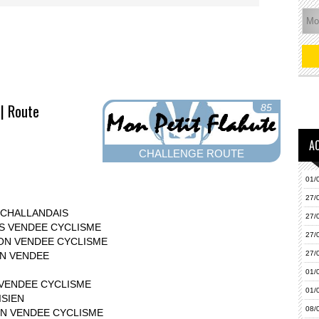
)
| Route
85
A
CHALLENGE ROUTE
01/
27/
 CHALLANDAIS
27/
ES VENDEE CYCLISME
27/
YON VENDEE CYCLISME
27/
YON VENDEE
01/
S VENDEE CYCLISME
01/
ISIEN
08/
YON VENDEE CYCLISME