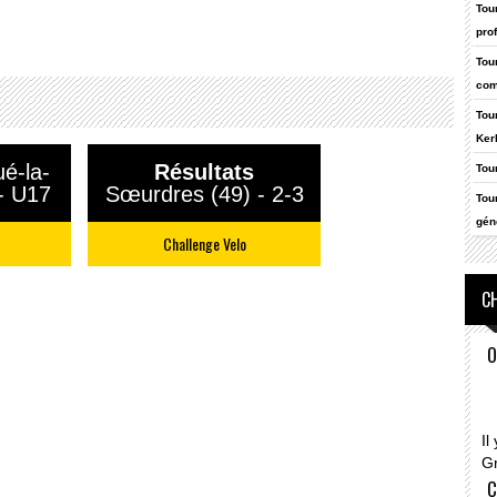
Tou
pro
Tou
com
Tou
Ker
é-la-
Résultats
Tou
 - U17
Sœurdres (49) - 2-3
Tou
gén
Challenge Velo
CH
O
Il
G
C