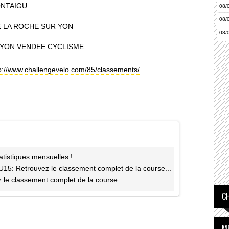
ONTAIGU
08/
08/
E LA ROCHE SUR YON
08/
R YON VENDEE CYCLISME
08/
p://www.challengevelo.com/85/classements/
atistiques mensuelles !
U15: Retrouvez le classement complet de la course...
 le classement complet de la course...
C
M