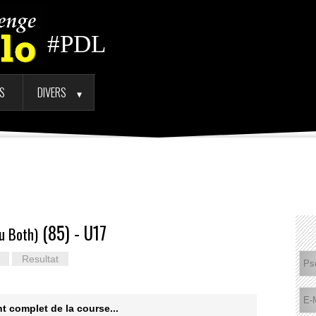
#PDL
TS
DIVERS
►
(85) - U17
u Both)
Resultat
t complet de la course...