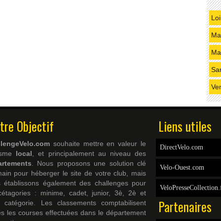
Loi
Mai
Ma
Sa
Ve
tre Objectif
Liens utiles
llengeVelo.com
souhaite mettre en valeur le
DirectVelo.com
lisme
local
, et principalement au niveau des
artements
. Nous proposons une solution clé
Velo-Ouest.com
ain pour héberger le site de votre club, mais
 établissons également des challenges pour
VeloPresseCollection.
cétagories : minime, cadet, junior, 3è, 2è et
Partenaires
 catégorie. Les classements comptabilisent
es les courses effectuées dans le département