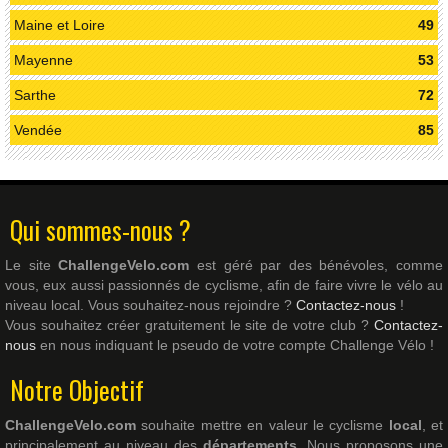
Maine et Loire
49
Mayenne
53
Sarthe
72
Vendée
85
Qui sommes-nous ?
Le site
ChallengeVelo.com
est géré par des bénévoles, comme
vous, eux aussi passionnés de cyclisme, afin de faire vivre le vélo au
niveau local. Vous souhaitez-nous rejoindre ?
Contactez-nous
!
Vous souhaitez créer gratuitement le site de votre club ?
Contactez-
nous
en nous indiquant le pseudo de votre compte Challenge Vélo !
Notre Objectif
ChallengeVelo.com
souhaite mettre en valeur le cyclisme
local
, et
principalement au niveau des
départements
. Nous proposons une