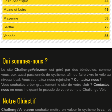
Loire Atlantique
44
Maine et Loire
49
Mayenne
53
Sarthe
72
Vendée
85
Qui sommes-nous ?
Le site
ChallengeVelo.com
est géré par des bénévoles, comme
vous, eux aussi passionnés de cyclisme, afin de faire vivre le vélo au
niveau local. Vous souhaitez-nous rejoindre ?
Contactez-nous
!
Vous souhaitez créer gratuitement le site de votre club ?
Contactez-
nous
en nous indiquant le pseudo de votre compte Challenge Vélo !
Notre Objectif
ChallengeVelo.com
souhaite mettre en valeur le cyclisme
local
, et